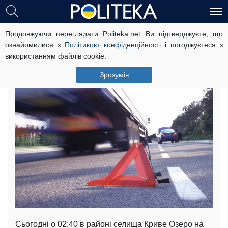
Продовжуючи переглядати Politeka.net Ви підтверджуєте, що
ДТП у Миколаївській області: вісім
ознайомилися з
Політикою конфіденційності
і погоджуєтеся з
загиблих (фото)
використанням файлів cookie.
13 серпня, 11:44
Читать на русском
Зрозумів
Сьогодні о 02:40 в районі селища Криве Озеро на