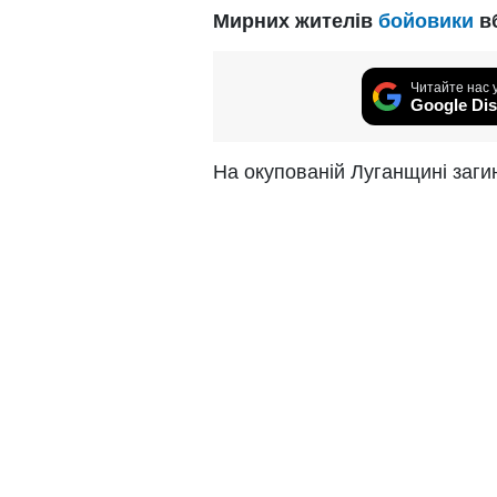
Мирних жителів
бойовики
вб
Читайте нас 
Google Dis
На окупованій Луганщині загин