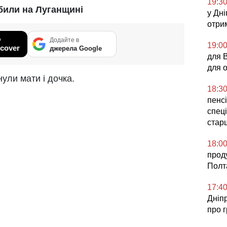
19:3
или на Луганщині
у Дні
отри
у
Додайте в
19:0
cover
джерела Google
для 
для 
ули мати і дочка.
18:3
пенсі
спеці
стар
18:0
прод
Полт
17:4
Дніп
про 