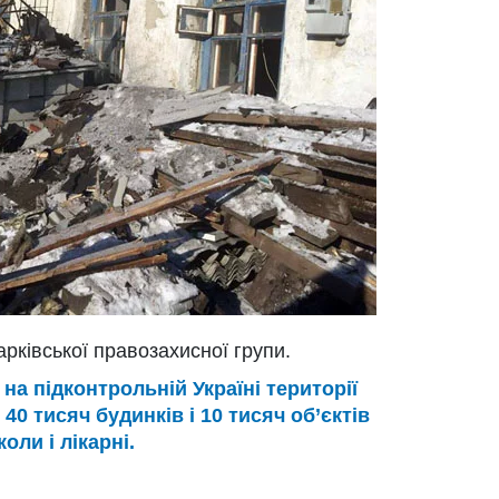
арківської правозахисної групи.
на підконтрольній Україні території
0 тисяч будинків і 10 тисяч об’єктів
оли і лікарні.