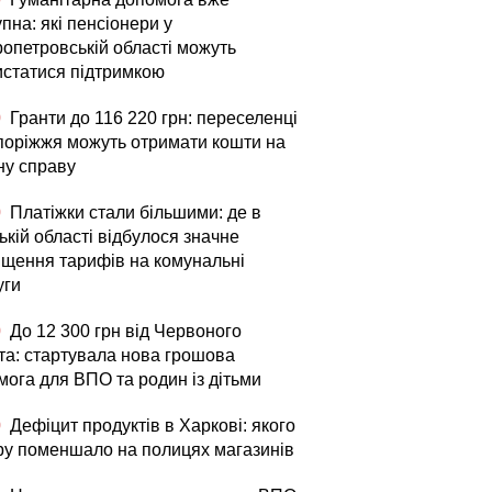
пна: які пенсіонери у
ропетровській області можуть
истатися підтримкою
0
Гранти до 116 220 грн: переселенці
апоріжжя можуть отримати кошти на
ну справу
0
Платіжки стали більшими: де в
кій області відбулося значне
ищення тарифів на комунальні
уги
0
До 12 300 грн від Червоного
та: стартувала нова грошова
мога для ВПО та родин із дітьми
0
Дефіцит продуктів в Харкові: якого
ру поменшало на полицях магазинів