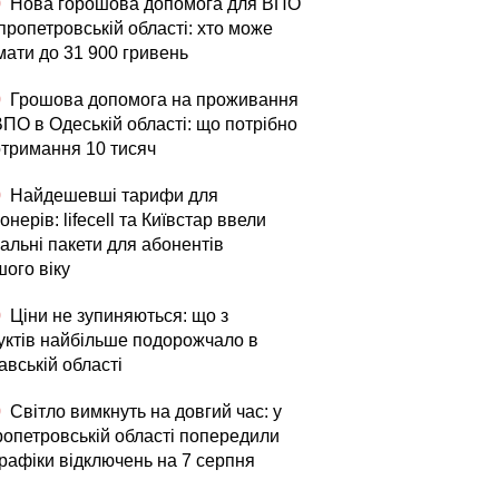
0
Нова горошова допомога для ВПО
пропетровській області: хто може
мати до 31 900 гривень
0
Грошова допомога на проживання
ВПО в Одеській області: що потрібно
отримання 10 тисяч
0
Найдешевші тарифи для
онерів: lifecell та Київстар ввели
альні пакети для абонентів
шого віку
0
Ціни не зупиняються: що з
уктів найбільше подорожчало в
авській області
0
Світло вимкнуть на довгий час: у
ропетровській області попередили
графіки відключень на 7 серпня