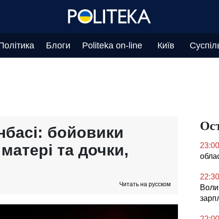
Політика
Блоги
Politeka on-line
Київ
Суспіл
Ос
нбасі: бойовики
матері та дочки,
23:0
облас
22:3
Читать на русском
Воли
зарпл
22:0