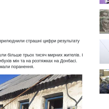
прилюднили страшні цифри результату
ули більше трьох тисяч мирних жителів. І
вибухів мін та на розтяжках на Донбасі.
имали поранення.