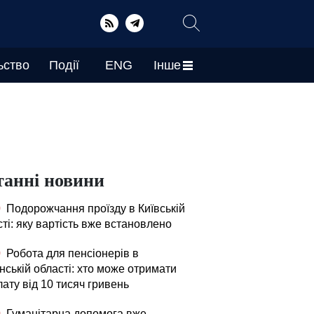
ьство
Події
ENG
Інше
танні новини
0
Подорожчання проїзду в Київській
ті: яку вартість вже встановлено
0
Робота для пенсіонерів в
нській області: хто може отримати
ату від 10 тисяч гривень
0
Гуманітарна допомога вже