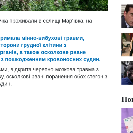
дочка проживали в селищі Мар’ївка, на
тримала мінно-вибухові травми,
торони грудної клітини з
ганів, а також осколкове рване
и з пошкодженням кровоносних судин.
вми, відкрита черепно-мозкова травма з
, осколкові рвані поранення обох стегон з
удин.
По