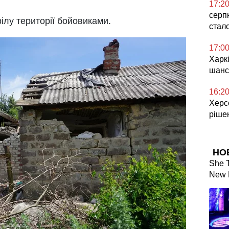
17:2
серп
рілу території бойовиками.
стал
17:0
Харкі
шанс
16:2
Херсо
ріше
НО
She T
New 