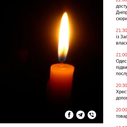
досту
Дніп
скор
21:3
із З
влас
21:0
Одесь
підв
посл
20:3
Хрес
допо
20:0
това