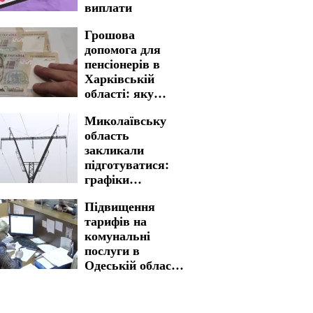
виплати
Грошова
допомога для
пенсіонерів в
Харківській
області: яку
процедуру
Миколаївську
необхідно пройти
область
для отримання
закликали
виплат
підготуватися:
графіки
відключення
Підвищення
світла на 5 та 6
тарифів на
серпня введено на
комунальні
довгі години
послуги в
Одеській області:
ситуація з
вартістю
змінилася