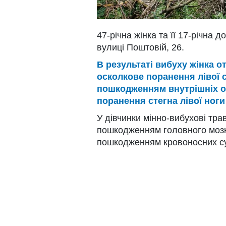
47-річна жінка та її 17-річна 
вулиці Поштовій, 26.
В результаті вибуху жінка о
осколкове поранення лівої с
пошкодженням внутрішніх ор
поранення стегна лівої ног
У дівчинки мінно-вибухові тра
пошкодженням головного мозку
пошкодженням кровоносних с