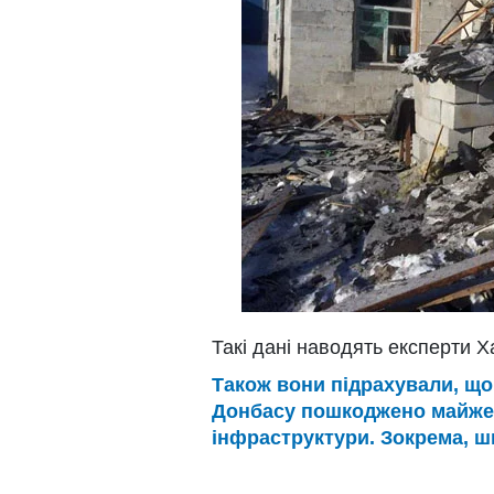
Такі дані наводять експерти Х
Також вони підрахували, що 
Донбасу пошкоджено майже 4
інфраструктури. Зокрема, шк