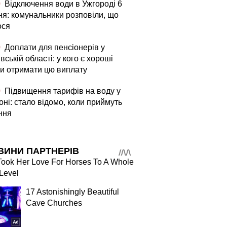
0
Відключення води в Ужгороді 6
ня: комунальники розповіли, що
ося
0
Доплати для пенсіонерів у
вській області: у кого є хороші
и отримати цю виплату
0
Підвищення тарифів на воду у
ні: стало відомо, коли приймуть
ння
ВИНИ ПАРТНЕРІВ
ook Her Love For Horses To A Whole
Level
17 Astonishingly Beautiful
Cave Churches