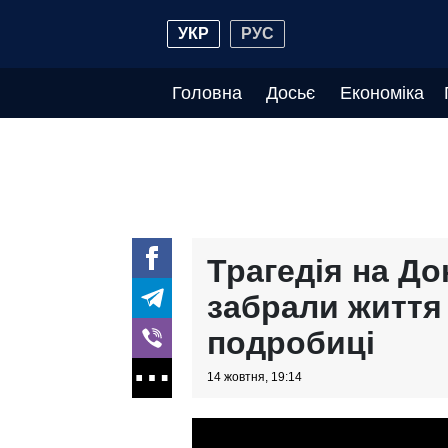
УКР
РУС
Головна
Досьє
Економіка
Трагедія на До
забрали життя 
подробиці
14 жовтня, 19:14