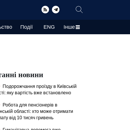
ьство
Події
ENG
Інше
танні новини
0
Подорожчання проїзду в Київській
ті: яку вартість вже встановлено
0
Робота для пенсіонерів в
нській області: хто може отримати
ату від 10 тисяч гривень
0
Гуманітарна допомога вже