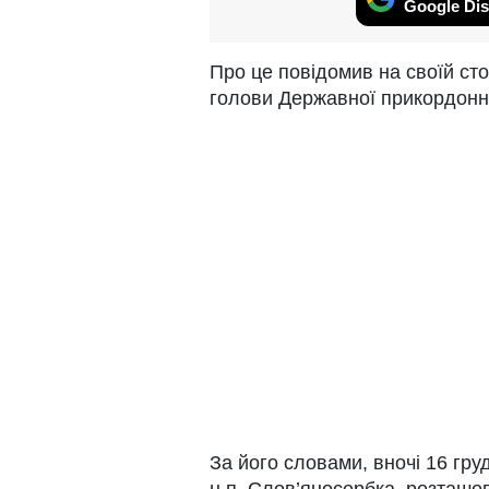
Google Dis
Про це повідомив на своїй сто
голови Державної прикордонн
За його словами, вночі 16 гру
н.п. Слов’яносербка, розташо