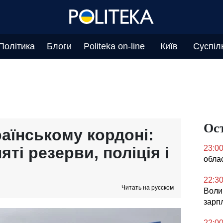
Політика
Блоги
Politeka on-line
Київ
Суспіл
Ос
раїнському кордоні:
яті резерви, поліція і
23:0
облас
22:3
Читать на русском
Воли
зарпл
22:0