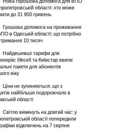
0
Нова горошова допомога для ВПО
пропетровській області: хто може
мати до 31 900 гривень
0
Грошова допомога на проживання
ВПО в Одеській області: що потрібно
отримання 10 тисяч
0
Найдешевші тарифи для
онерів: lifecell та Київстар ввели
альні пакети для абонентів
шого віку
0
Ціни не зупиняються: що з
уктів найбільше подорожчало в
авській області
0
Світло вимкнуть на довгий час: у
ропетровській області попередили
графіки відключень на 7 серпня