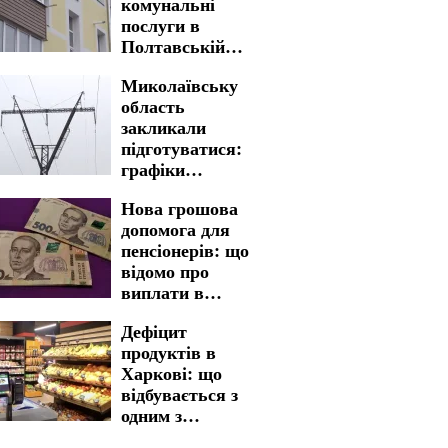
комунальні
послуги в
Полтавській
області: нова
Миколаївську
вартість стала
область
реальністю
закликали
підготуватися:
графіки
відключення
Нова грошова
світла на 5 та 6
допомога для
серпня введено на
пенсіонерів: що
довгі години
відомо про
виплати в
Харківській
Дефіцит
області
продуктів в
Харкові: що
відбувається з
одним з
найважливіших