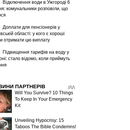
0
Відключення води в Ужгороді 6
ня: комунальники розповіли, що
ося
0
Доплати для пенсіонерів у
вській області: у кого є хороші
и отримати цю виплату
0
Підвищення тарифів на воду у
ні: стало відомо, коли приймуть
ння
ВИНИ ПАРТНЕРІВ
Will You Survive? 10 Things
To Keep In Your Emergency
Kit
Unveiling Hypocrisy: 15
Taboos The Bible Condemns!