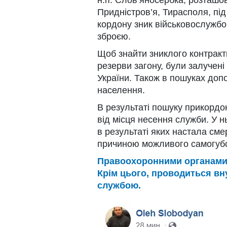
Придністров’я, Тирасполя, пі
кордону зник військовослужбо
зброєю.
Щоб знайти зниклого контракт
резерви загону, були залучені 
України. Також в пошуках допо
населення.
В результаті пошуку прикордо
від місця несення служби. У 
в результаті яких настала сме
причиною можливого самогубс
Правоохоронними органами 
Крім цього, проводиться в
службою.