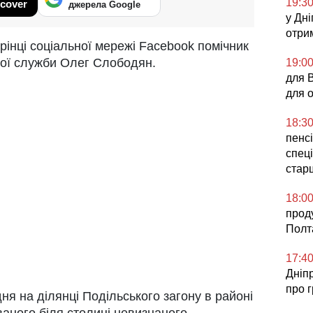
19:3
cover
джерела Google
у Дні
отри
рінці соціальної мережі Facebook помічник
ої служби Олег Слободян.
19:0
для 
для 
18:3
пенсі
спеці
стар
18:0
прод
Полт
17:4
Дніп
про 
дня на ділянці Подільського загону в районі
ваного біля столиці невизнаного