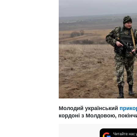
Молодий український
прико
кордоні з Молдовою, покінч
Читайте нас 