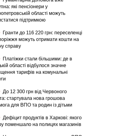
пна: які пенсіонери у
ропетровській області можуть
истатися підтримкою
0
Гранти до 116 220 грн: переселенці
апоріжжя можуть отримати кошти на
ну справу
0
Платіжки стали більшими: де в
кій області відбулося значне
ищення тарифів на комунальні
уги
0
До 12 300 грн від Червоного
та: стартувала нова грошова
мога для ВПО та родин із дітьми
0
Дефіцит продуктів в Харкові: якого
ру поменшало на полицях магазинів