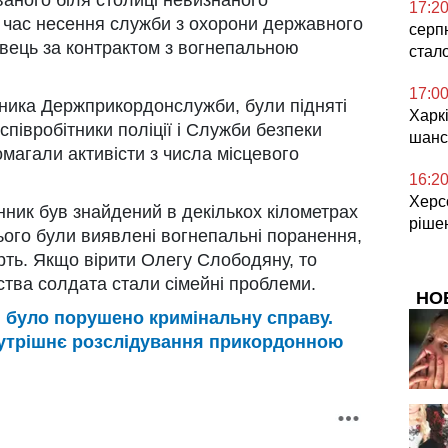
17:2
д час несення служби з охорони державного
серп
вець за контрактом з вогнепальною
стал
17:0
ника Держприкордонслужби, були підняті
Харкі
співробітники поліції і Служби безпеки
шанс
магали активісти з числа місцевого
16:2
Херсо
нник був знайдений в декількох кілометрах
ріше
нього були виявлені вогнепальні поранення,
рть. Якщо вірити Олегу Слободяну, то
тва солдата стали сімейні проблеми.
НО
було порушено кримінальну справу.
нутрішнє розслідування прикордонною