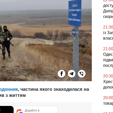
досту
Дніп
скор
21:3
із З
влас
21:0
Одесь
підв
посл
20:3
Хрес
допо
рдонник
, частина якого знаходилася на
ив з життям
20:0
това
у
Додайте в