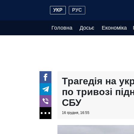
УКР
РУС
Головна
Досьє
Економіка
Трагедія на ук
по тривозі підн
СБУ
16 грудня, 16:55