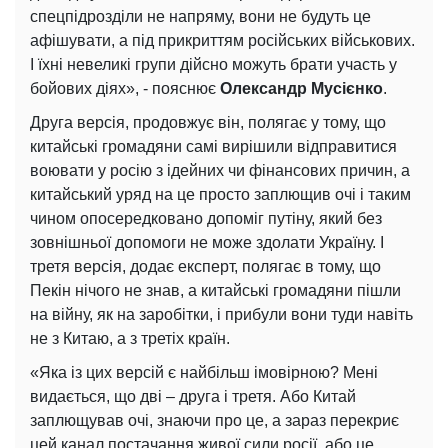
спецпідрозділи не напряму, вони не будуть це
афішувати, а під прикриттям російських військових.
І їхні невеликі групи дійсно можуть брати участь у
бойових діях», - пояснює
Олександр Мусієнко
.
Друга версія, продовжує він, полягає у тому, що
китайські громадяни самі вирішили відправитися
воювати у росію з ідейних чи фінансових причин, а
китайський уряд на це просто заплющив очі і таким
чином опосередковано допоміг путіну, який без
зовнішньої допомоги не може здолати Україну. І
третя версія, додає експерт, полягає в тому, що
Пекін нічого не знав, а китайські громадяни пішли
на війну, як на заробітки, і прибули вони туди навіть
не з Китаю, а з третіх країн.
«Яка із цих версій є найбільш імовірною? Мені
видається, що дві – друга і третя. Або Китай
заплющував очі, знаючи про це, а зараз перекриє
цей канал постачання живої сили росії, або це