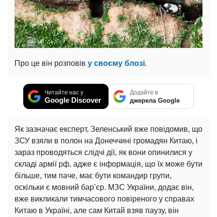
Про це він розповів
у своєму блозі
.
Читайте нас у
Додайте в
Google Discover
джерела Google
Як зазначає експерт, Зеленський вже повідомив, що
ЗСУ взяли в полон на Донеччині громадян Китаю, і
зараз проводяться слідчі дії, як вони опинилися у
складі армії рф, адже є інформація, що їх може бути
більше, тим паче, має бути командир групи,
оскільки є мовний бар’єр. МЗС України, додає він,
вже викликали тимчасового повіреного у справах
Китаю в Україні, але сам Китай взяв паузу, він