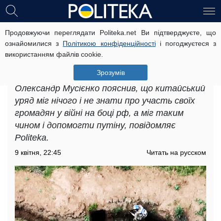
Продовжуючи переглядати Politeka.net Ви підтверджуєте, що
ЗСУ взяли китайців у полон на
ознайомилися з
Політикою конфіденційності
і погоджуєтеся з
Донбасі: експерт розповів про три
використанням файлів cookie.
версії
Зрозумів
Політичний експерт і військовослужбовець
Олександр Мусієнко пояснив, що китайський
уряд міг нічого і не знати про участь своїх
громадян у війні на боці рф, а міг таким
чином і допомогти путіну, повідомляє
Politeka.
9 квітня, 22:45
Читать на русском