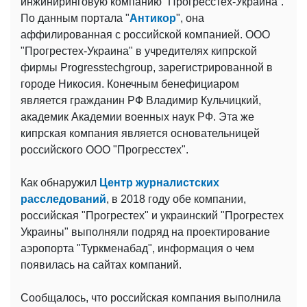
инжиниринговую компанию “Прогресстех-Украина”.
По данным портала "
Антикор
",
она
аффилированная с российской компанией. ООО
"Прогрестех-Украина" в учредителях кипрской
фирмы Progresstechgroup, зарегистрированной в
городе Никосия. Конечным бенефициаром
является гражданин РФ Владимир Кульчицкий,
академик Академии военных наук РФ. Эта же
кипрская компания является основательницей
российского ООО "Прогресстех".
Как обнаружил
Центр журналистских
расследований
, в 2018 году обе компании,
российская "Прогрестех" и украинский "Прогрестех
Украины" выполняли подряд на проектирование
аэропорта "Туркменабад", информация о чем
появилась на сайтах компаний.
Сообщалось, что российская компания выполнила