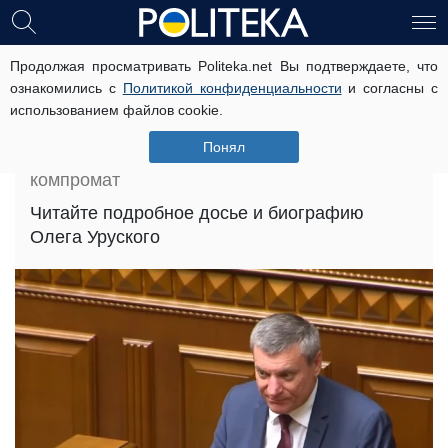
Уруский Олег Семенович: досье,
Продолжая просматривать Politeka.net Вы подтверждаете, что
ознакомились с
Политикой конфиденциальности
и согласны с
биография и компромат
использованием файлов cookie.
Главная
»
Досье
»
Понял
Уруский Олег Семенович: досье, биография и
компромат
Читайте подробное досье и биографию
Олега Уруского