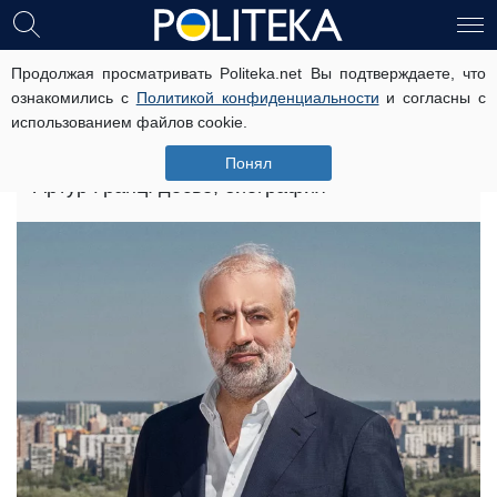
Артур Гранц: досье, биография, бизнес
Продолжая просматривать Politeka.net Вы подтверждаете, что
ознакомились с
Политикой конфиденциальности
и согласны с
использованием файлов cookie.
Главная
»
Досье
»
Артур Гранц: досье, биография, бизнес
Понял
Артур Гранц: досье, биография