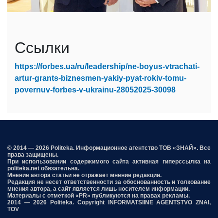
Ссылки
https://forbes.ua/ru/leadership/ne-boyus-vtrachati-
artur-grants-biznesmen-yakiy-pyat-rokiv-tomu-
povernuv-forbes-v-ukrainu-28052025-30098
© 2014 — 2026 Politeka. Информационное агентство ТОВ «ЗНАЙ». Все
права защищены.
При использовании содержимого сайта активная гиперссылка на
politeka.net обязательна.
Мнение автора статьи не отражает мнение редакции.
Редакция не несет ответственности за обоснованность и толкование
мнения автора, а сайт является лишь носителем информации.
Материалы с отметкой «PR» публикуются на правах рекламы.
2014 — 2026 Politeka. Copyright INFORMATSIINE AGENTSTVO ZNAI,
TOV