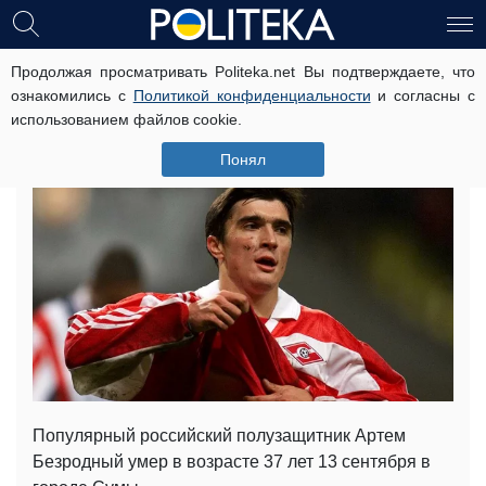
Продолжая просматривать Politeka.net Вы подтверждаете, что
В Сумах трагически погиб
ознакомились с
Политикой конфиденциальности
и согласны с
знаменитый футболист
использованием файлов cookie.
14 сентября, 15:31
Читати українською
Понял
Популярный российский полузащитник Артем
Безродный умер в возрасте 37 лет 13 сентября в