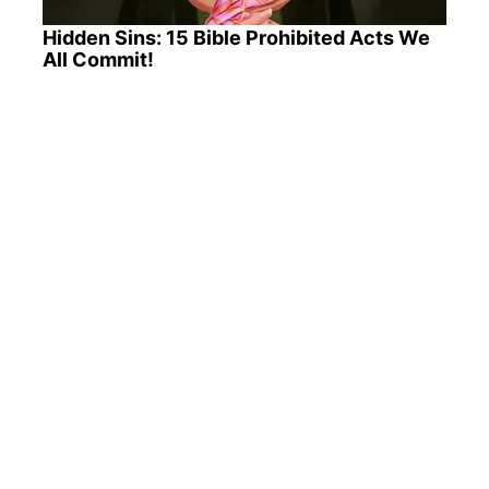
Hidden Sins: 15 Bible Prohibited Acts We
All Commit!
These 6 Movies Were So Bad That They
Became Instant Classics
ПОПУЛЯРНЫЕ НОВОСТИ
Пенсионеров в Харьковской области поддержат
бесплатно: какую гуманитарную помощь можно
получить
12 мая, 21:00