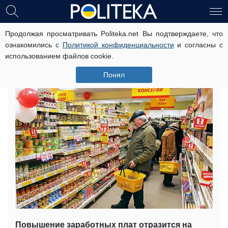
Продолжая просматривать Politeka.net Вы подтверждаете, что
Как рост минималки отразится на
ознакомились с
Политикой конфиденциальности
и согласны с
ценах в магазине
использованием файлов cookie.
21 декабря, 09:53
Читати українською
Понял
Повышение заработных плат отразится на