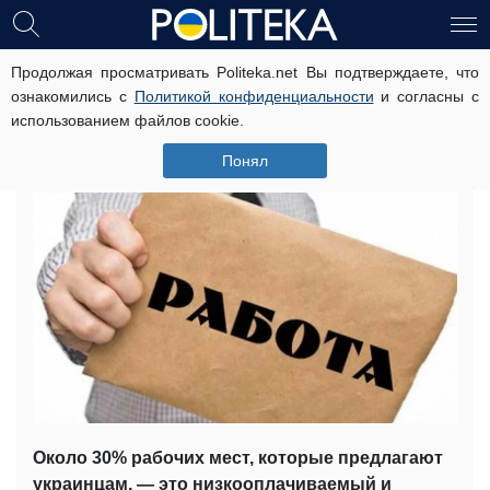
Продолжая просматривать Politeka.net Вы подтверждаете, что
Минсоцполитики пообещало
ознакомились с
Политикой конфиденциальности
и согласны с
украинцам привлекательные
использованием файлов cookie.
вакансии
Понял
13 января, 13:00
Читати українською
Около 30% рабочих мест, которые предлагают
украинцам, — это низкооплачиваемый и