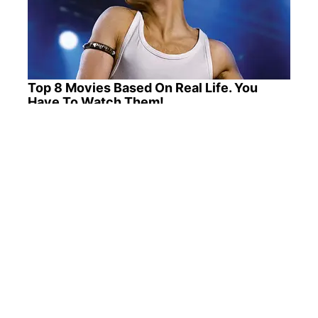
Top 8 Movies Based On Real Life. You
Have To Watch Them!
Why Did He Leave At The Peak Of This
Show's Run?