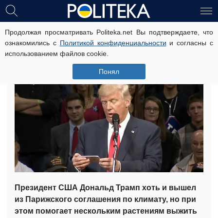
Продолжая просматривать Politeka.net Вы подтверждаете, что
Твитомания Трампа питает
ознакомились с
Политикой конфиденциальности
и согласны с
оранжерею с лавандой (видео)
использованием файлов cookie.
13 июня, 02:10
Читати українською
Понял
Президент США Дональд Трамп хоть и вышел
из Парижского соглашения по климату, но при
этом помогает нескольким растениям выжить