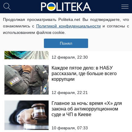
антикорупційний суд
Продолжая просматривать Politeka.net Вы подтверждаете, что
ознакомились с
Политикой конфиденциальности
и согласны с
использованием файлов cookie.
В Украину не поступают средства
МВФ: названа причина
Понял
12 февраля, 22:30
Каждое пятое дело: в НАБУ
рассказали, где больше всего
коррупции
12 февраля, 22:21
Главное за ночь: время «Х» для
закона об антикоррупционном
суде и ЧП в Киеве
10 февраля, 07:33