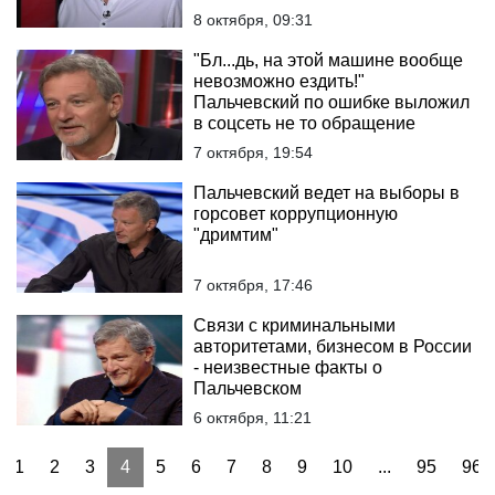
8 октября, 09:31
"Бл...дь, на этой машине вообще
невозможно ездить!"
Пальчевский по ошибке выложил
в соцсеть не то обращение
7 октября, 19:54
Пальчевский ведет на выборы в
горсовет коррупционную
"дримтим"
7 октября, 17:46
Связи с криминальными
авторитетами, бизнесом в России
- неизвестные факты о
Пальчевском
6 октября, 11:21
1
2
3
4
5
6
7
8
9
10
...
95
96