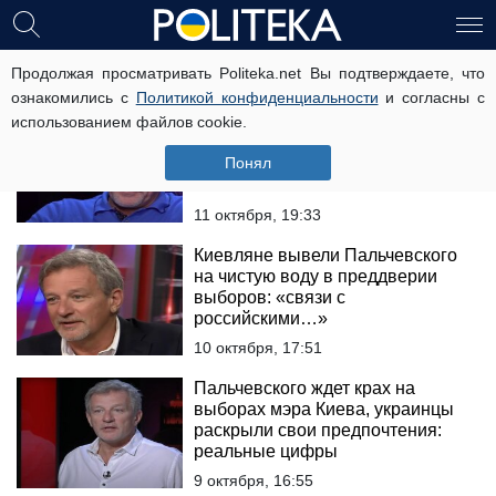
Андрей Пальчевский
Продолжая просматривать Politeka.net Вы подтверждаете, что
ознакомились с
Политикой конфиденциальности
и согласны с
использованием файлов cookie.
Журналисты поймали кандидата
в мэры Киева Андрея
Понял
Пальчевского на лжи
11 октября, 19:33
Киевляне вывели Пальчевского
на чистую воду в преддверии
выборов: «связи с
российскими…»
10 октября, 17:51
Пальчевского ждет крах на
выборах мэра Киева, украинцы
раскрыли свои предпочтения:
реальные цифры
9 октября, 16:55