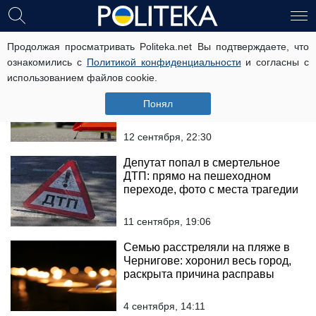
чернигов
Продолжая просматривать Politeka.net Вы подтверждаете, что
ознакомились с
Политикой конфиденциальности
и согласны с
использованием файлов cookie.
Депутата-виновника
смертельного ДТП отпустили,
Понял
скандальные подробности:
«оснований нет»
12 сентября, 22:30
Депутат попал в смертельное
ДТП: прямо на пешеходном
переходе, фото с места трагедии
11 сентября, 19:06
Семью расстреляли на пляже в
Чернигове: хоронил весь город,
раскрыта причина расправы
4 сентября, 14:11