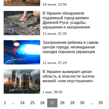
18 июля, 10:06
В Украине обнаружили
подземный город времен
Древней Руси: усадьбы,
украшения и захоронения
13 июля, 02:00
Захоронение ребенка в самом
центре города: неожиданная
находка поразила украинцев
12 июля, 07:29
В Украине вымирает целая
область, в опасности тысячи
жизней: «пик опустошения»
1 мая, 08:00
2
...
24
25
26
27
28
29
30
...
35