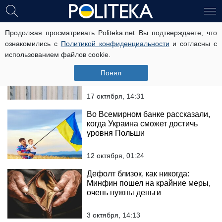
экономика украины
Продолжая просматривать Politeka.net Вы подтверждаете, что
ознакомились с
Политикой конфиденциальности
и согласны с
использованием файлов cookie.
Отопительный сезон: повезет не
всем, готовьте кошельки
Понял
17 октября, 14:31
Во Всемирном банке рассказали,
когда Украина сможет достичь
уровня Польши
12 октября, 01:24
Дефолт близок, как никогда:
Минфин пошел на крайние меры,
очень нужны деньги
3 октября, 14:13