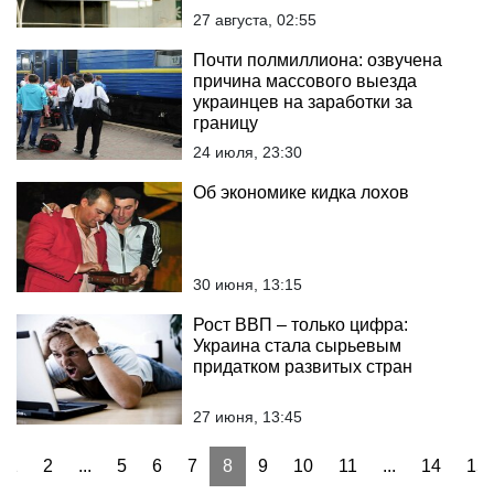
27 августа, 02:55
Почти полмиллиона: озвучена
причина массового выезда
украинцев на заработки за
границу
24 июля, 23:30
Об экономике кидка лохов
30 июня, 13:15
Рост ВВП – только цифра:
Украина стала сырьевым
придатком развитых стран
27 июня, 13:45
1
2
...
5
6
7
8
9
10
11
...
14
15