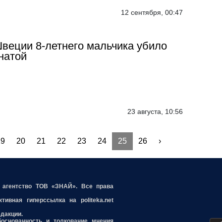
12 сентября, 00:47
веции 8-летнего мальчика убило
натой
23 августа, 10:56
19
20
21
22
23
24
25
26
›
е агентство ТОВ «ЗНАЙ». Все права
ивная гиперссылка на politeka.net
едакции.
боснованность и толкование мнения