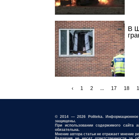
В Ш
гра
‹
1
2
...
17
18
© 2014 — 2026 Politeka. Информационно
защищены.
При использовании содержимого сайта акт
обязательна.
Мнение автора статьи не отражает мнение р
Редакция не несет ответственности за о