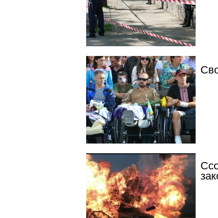
Св
Ссо
зак