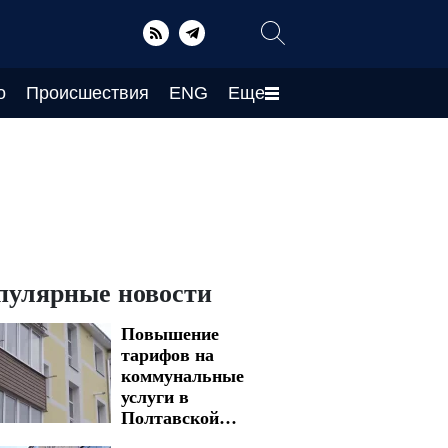
о
Происшествия
ENG
Еще
пулярные новости
Повышение
тарифов на
коммунальные
услуги в
Полтавской
области: новая