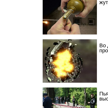
жут
Во 
про
Пья
выс