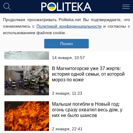
погибшие
Продолжая просматривать Politeka.net Вы подтверждаете, что
ознакомились с
Политикой конфиденциальности
и согласны с
использованием файлов cookie.
Микроавтобус разбился в жутком
ДТП под Харьковом: много
Понял
жертв, кадры с места трагедии
14 января, 10:57
В Магнитогорске уже 37 жертв:
история одной семьи, от которой
мороз по коже
3 января, 11:23
Малыши погибли в Новый год:
огонь сразу охватил весь дом, у
них не было шансов
2 января, 22:41