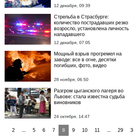
12 декабря, 09:39
Стрельба в Страсбурге:
количество пострадавших резко
возросло, установлена личность
нападавшего
12 декабря, 07:05
Мощный взрыв прогремел на
заводе: все в огне, десятки
погибших, фото, видео
28 ноября, 06:50
Разгром цыганского лагеря во
Львове: стала известна судьба
виновников
24 октября, 14:47
1
2
...
5
6
7
8
9
10
11
...
29
30