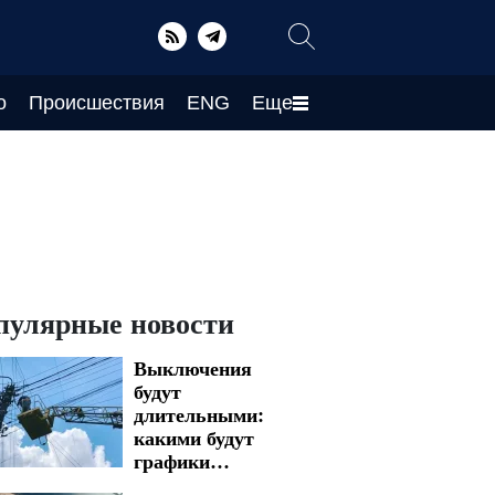
о
Происшествия
ENG
Еще
пулярные новости
Выключения
будут
длительными:
какими будут
графики
отключения света