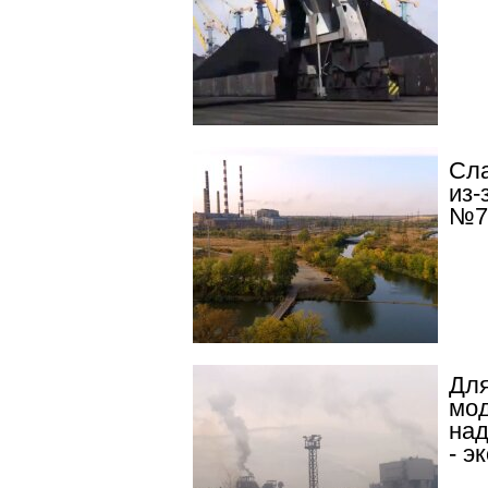
Сла
из-
№7
Для
мод
над
- э