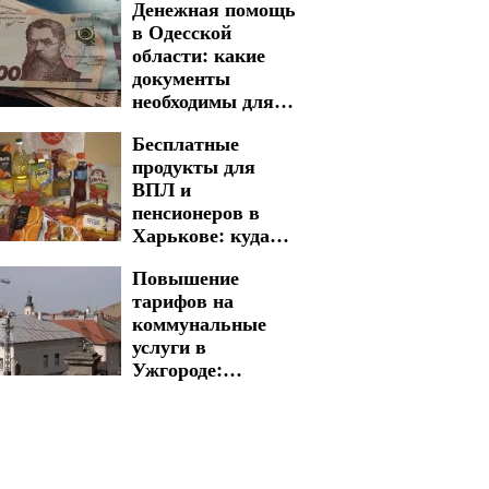
Денежная помощь
в Запорожье на 7
в Одесской
августа
области: какие
документы
необходимы для
быстрого
Бесплатные
получения
продукты для
ВПЛ и
пенсионеров в
Харькове: куда
обращаться для
Повышение
получения
тарифов на
жизненно важной
коммунальные
помощи
услуги в
Ужгороде:
сколько придется
заплатить