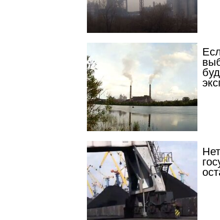
Есл
выб
буд
экс
Нет
гос
ост