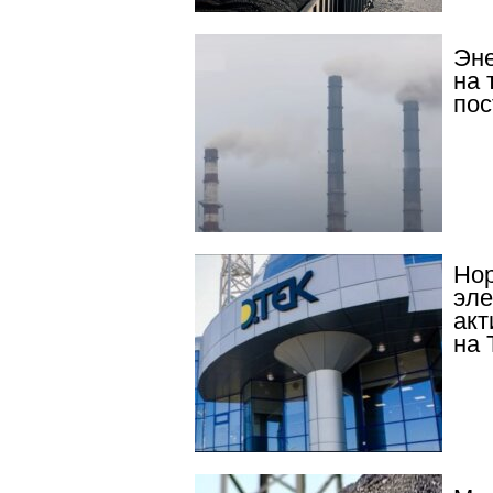
Эне
на 
пос
Нор
эле
акт
на