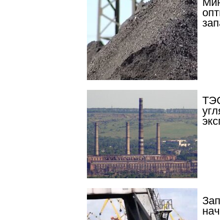
Мин
опт
зап
ТЭС
угл
экс
Зап
нач