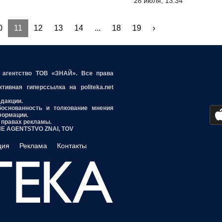
28 июля, 13:34
0
11
12
13
14
...
18
19
›
е агентство ТОВ «ЗНАЙ». Все права
ивная гиперссылка на politeka.net
едакции.
боснованность и толкование мнения
формации.
 правах рекламы.
INE AGENTSTVO ZNAI, TOV
ция
Реклама
Контакты