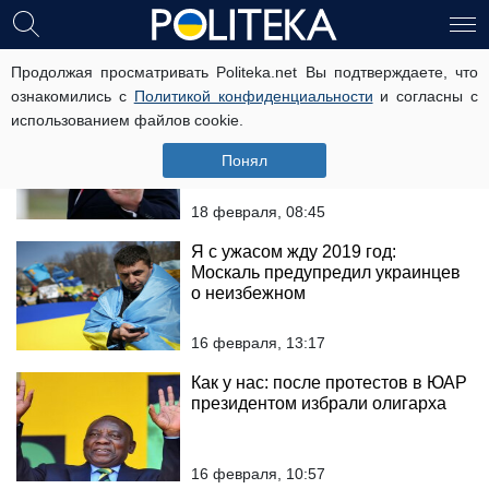
вибори
Продолжая просматривать Politeka.net Вы подтверждаете, что
ознакомились с
Политикой конфиденциальности
и согласны с
использованием файлов cookie.
Вмешательство РФ: Трамп нашел
виновных в гибели людей в
Понял
школе Флориды
18 февраля, 08:45
Я с ужасом жду 2019 год:
Москаль предупредил украинцев
о неизбежном
16 февраля, 13:17
Как у нас: после протестов в ЮАР
президентом избрали олигарха
16 февраля, 10:57