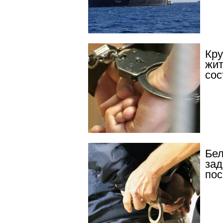
Кру
жит
сос
Бел
зад
пос