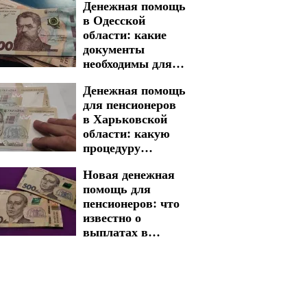
Денежная помощь
в Одесской
области: какие
документы
необходимы для
быстрого
Денежная помощь
получения
для пенсионеров
в Харьковской
области: какую
процедуру
необходимо
Новая денежная
пройти для
помощь для
получения
пенсионеров: что
выплат
известно о
выплатах в
Харьковской
области