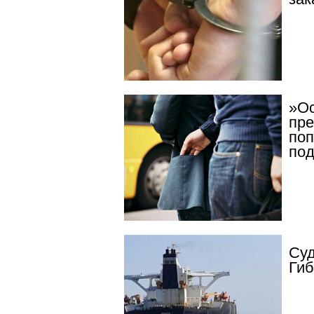
»Ос
пре
поп
по
Суд
Гиб