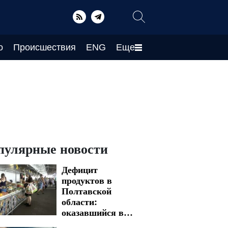
о
Происшествия
ENG
Еще
пулярные новости
Дефицит
продуктов в
Полтавской
области:
оказавшийся в
зоне риска