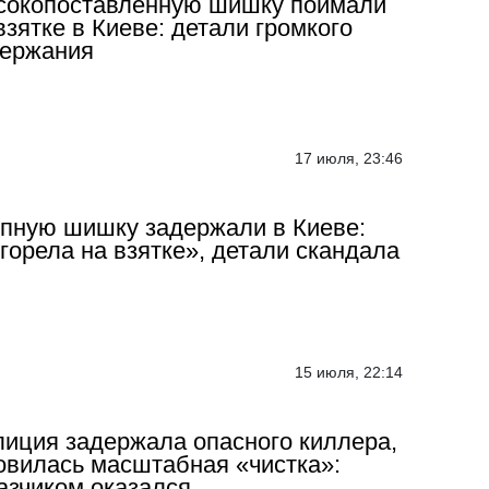
сокопоставленную шишку поймали
взятке в Киеве: детали громкого
держания
17 июля, 23:46
пную шишку задержали в Киеве:
горела на взятке», детали скандала
15 июля, 22:14
иция задержала опасного киллера,
овилась масштабная «чистка»:
азчиком оказался…