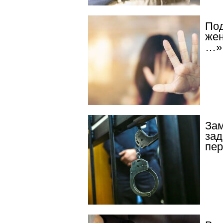
Под
жен
…»,
Зам
зад
пер