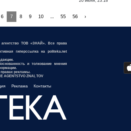
20 июня, 23:18
6
7
8
9
10
...
55
56
›
е агентство ТОВ «ЗНАЙ». Все права
ивная гиперссылка на politeka.net
едакции.
боснованность и толкование мнения
формации.
 правах рекламы.
INE AGENTSTVO ZNAI, TOV
ция
Реклама
Контакты