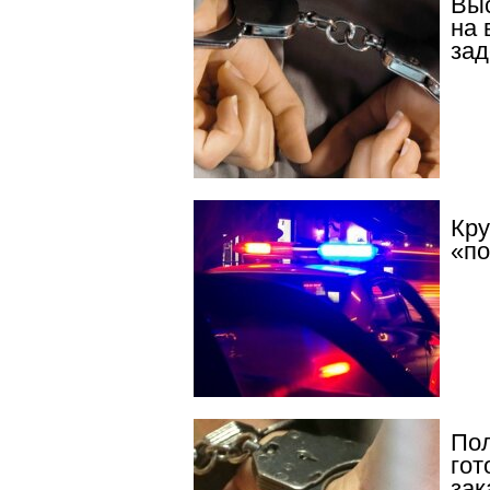
Вы
на 
за
Кру
«по
Пол
гот
зак