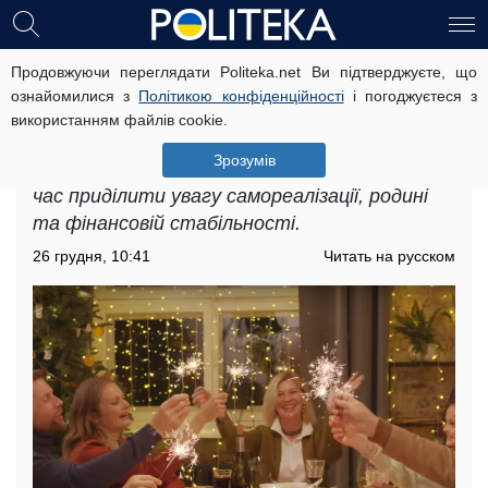
Продовжуючи переглядати Politeka.net Ви підтверджуєте, що
Гороскоп на рік Змії 2025: що чекає
ознайомилися з
Політикою конфіденційності
і погоджуєтеся з
наступного року кожен знак Зодіаку
використанням файлів cookie.
Рік Зеленої Дерев'яної Змії 2025 обіцяє
Зрозумів
гармонію, мудрість та поступові зміни – це
час приділити увагу самореалізації, родині
та фінансовій стабільності.
26 грудня, 10:41
Читать на русском