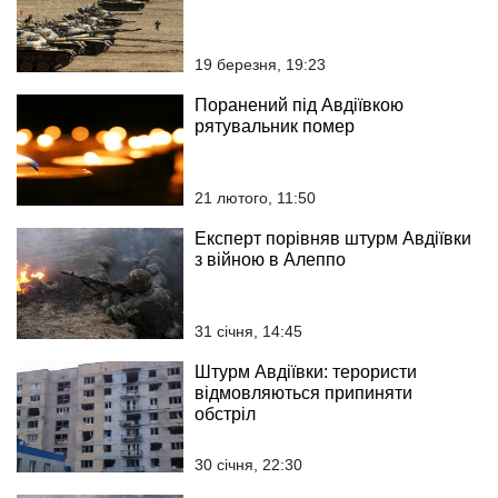
19 березня, 19:23
Поранений під Авдіївкою
рятувальник помер
21 лютого, 11:50
Експерт порівняв штурм Авдіївки
з війною в Алеппо
31 січня, 14:45
Штурм Авдіївки: терористи
відмовляються припиняти
обстріл
30 січня, 22:30