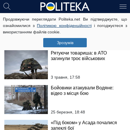
Армія Асада пройшлася
Продовжуючи переглядати Politeka.net Ви підтверджуєте, що
“перемир’ям” по сирійським
ознайомилися з
Політикою конфіденційності
і погоджуєтеся з
містам
використанням файлів cookie.
6 травня, 17:22
Зрозумів
Рятуючи товариша: в АТО
загинули троє військових
3 травня, 17:58
Бойовики атакували Водяне:
відео з місця бою
25 березня, 18:48
«Під боком» у Асада почалися
запеклі бої