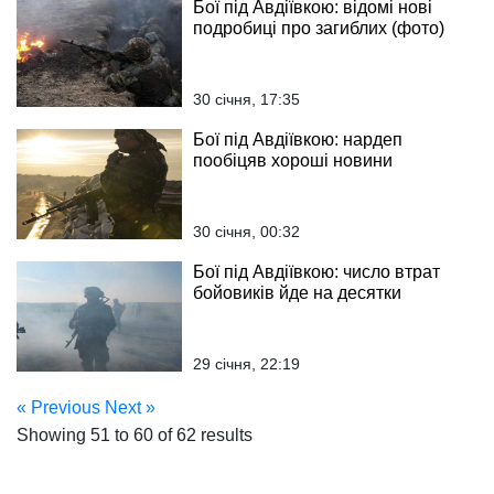
Бої під Авдіївкою: відомі нові
подробиці про загиблих (фото)
30 січня, 17:35
Бої під Авдіївкою: нардеп
пообіцяв хороші новини
30 січня, 00:32
Бої під Авдіївкою: число втрат
бойовиків йде на десятки
29 січня, 22:19
« Previous
Next »
Showing
51
to
60
of
62
results