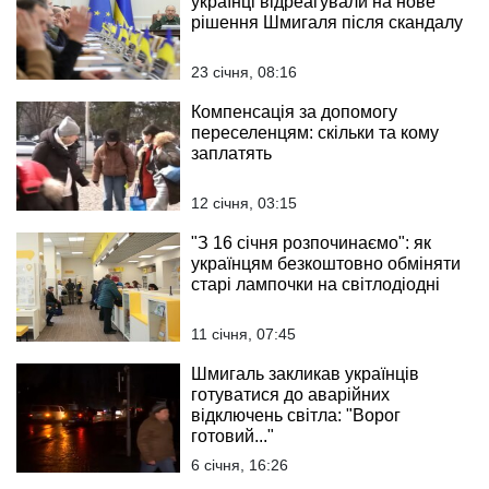
українці відреагували на нове
рішення Шмигаля після скандалу
23 січня, 08:16
Компенсація за допомогу
переселенцям: скільки та кому
заплатять
12 січня, 03:15
"З 16 січня розпочинаємо": як
українцям безкоштовно обміняти
старі лампочки на світлодіодні
11 січня, 07:45
Шмигаль закликав українців
готуватися до аварійних
відключень світла: "Ворог
готовий..."
6 січня, 16:26