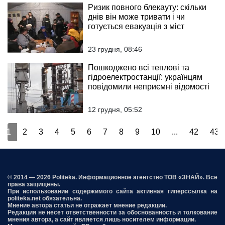
Ризик повного блекауту: скільки
днів він може тривати і чи
готується евакуація з міст
23 грудня, 08:46
Пошкоджено всі теплові та
гідроелектростанції: українцям
повідомили неприємні відомості
12 грудня, 05:52
1
2
3
4
5
6
7
8
9
10
...
42
43
© 2014 — 2026 Politeka. Информационное агентство ТОВ «ЗНАЙ». Все
права защищены.
При использовании содержимого сайта активная гиперссылка на
politeka.net обязательна.
Мнение автора статьи не отражает мнение редакции.
Редакция не несет ответственности за обоснованность и толкование
мнения автора, а сайт является лишь носителем информации.