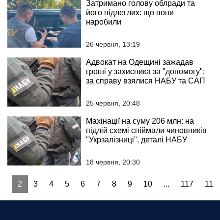
Затримано голову облради та
його підлеглих: що вони
наробили
26 червня, 13:19
Адвокат на Одещині зажадав
гроші у захисника за "допомогу":
за справу взялися НАБУ та САП
25 червня, 20:48
Махінації на суму 206 млн: на
підлій схемі спіймали чиновників
"Укрзалізниці", деталі НАБУ
18 червня, 20:30
1
2
3
4
5
6
7
8
9
10
...
117
118