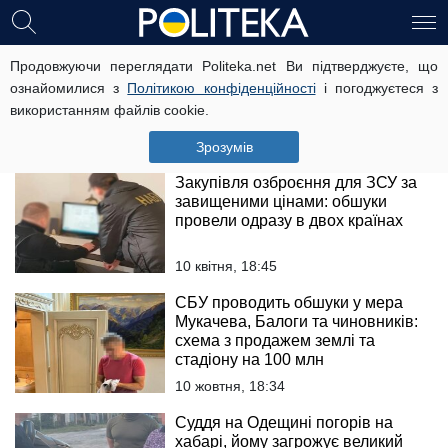
Українського міністра підозрюють
Продовжуючи переглядати Politeka.net Ви підтверджуєте, що
у злочині: завдяки цинічній схемі
ознайомилися з
Політикою конфіденційності
і погоджуєтеся з
збагатився на мільйони
використанням файлів cookie.
23 квітня, 21:00
Зрозумів
Закупівля озброєння для ЗСУ за
завищеними цінами: обшуки
провели одразу в двох країнах
10 квітня, 18:45
СБУ проводить обшуки у мера
Мукачева, Балоги та чиновників:
схема з продажем землі та
стадіону на 100 млн
10 жовтня, 18:34
Суддя на Одещині погорів на
хабарі, йому загрожує великий