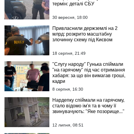
термін: деталі СБУ
30 вересня, 18:00
Привласнили держземлі на 2
млрд: розкрито масштабну
злочинну схему під Києвом
18 серпня, 21:49
"Слугу народу" Гунька спіймали
"на гарячому" під час отримання
хабаря: за що він вимагав гроші,
кадри
8 серпня, 16:30
Нардепку спіймали на гарячому,
стало відомо ім'я та в чому її
звинувачують: "Яке позорище..."
12 липня, 08:51