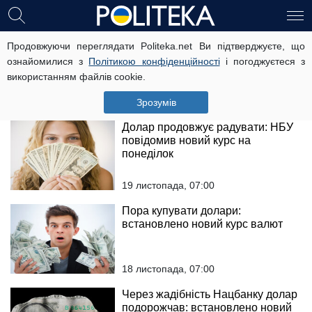
Серйозне падіння долара:
Продовжуючи переглядати Politeka.net Ви підтверджуєте, що
встановлено новий курс
ознайомилися з
Політикою конфіденційності
і погоджуєтеся з
використанням файлів cookie.
20 листопада, 07:00
Зрозумів
Долар продовжує радувати: НБУ
повідомив новий курс на
понеділок
19 листопада, 07:00
Пора купувати долари:
встановлено новий курс валют
18 листопада, 07:00
Через жадібність Нацбанку долар
подорожчав: встановлено новий