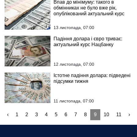
Впав до мінімуму: такого в
обмінниках не було вже рік,
опублікований актуальний курс
13 листопада, 07:00
Падіння долара і євро триває:
актуальний курс Нацбанку
12 листопада, 07:00
Істотне падіння долара: підведені
підсумки тижня
11 листопада, 07:00
‹
1
2
3
4
5
6
7
8
9
10
11
›