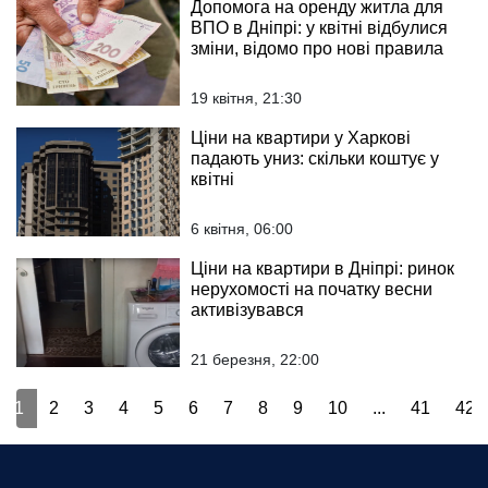
Допомога на оренду житла для
ВПО в Дніпрі: у квітні відбулися
зміни, відомо про нові правила
19 квітня, 21:30
Ціни на квартири у Харкові
падають униз: скільки коштує у
квітні
6 квітня, 06:00
Ціни на квартири в Дніпрі: ринок
нерухомості на початку весни
активізувався
21 березня, 22:00
1
2
3
4
5
6
7
8
9
10
...
41
42