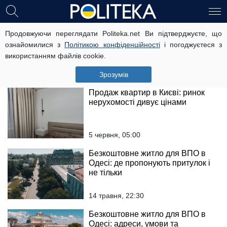
Найдешевше житло в
Продовжуючи переглядати Politeka.net Ви підтверджуєте, що
Полтавській області за 13 000
ознайомилися з
Політикою конфіденційності
і погоджуєтеся з
гривень: де продають доступні
використанням файлів cookie.
будинки
16 квітня, 08:00
Зрозумів
Продаж квартир в Києві: ринок
нерухомості дивує цінами
5 червня, 05:00
Безкоштовне житло для ВПО в
Одесі: де пропонують притулок і
не тільки
14 травня, 22:30
Безкоштовне житло для ВПО в
Одесі: адреси, умови та