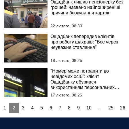
Ощадбанк лишив пенсіонерку без
грошей: названо найпоширеніші
причини блокування карток
22 лютого, 08:30
Ощадбанк пепередив клієнтів
про роботу шахраїв: "Все через
неуважне ставлення"
18 лютого, 08:25
"Номер може потрапити до
невідомих осіб": клієнт
Ощадбанку обурився
використанням персональних
даних
17 лютого, 08:25
1
2
3
4
5
6
7
8
9
10
...
25
26