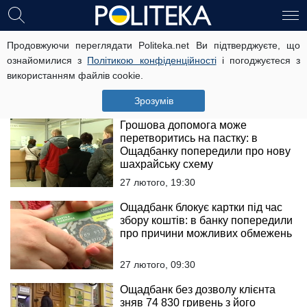
Клієнтка "Ощадбанку" вказала на
Продовжуючи переглядати Politeka.net Ви підтверджуєте, що
небезпечне шахрайство:
ознайомилися з
Політикою конфіденційності
і погоджуєтеся з
з'явилась порада, як повернути
використанням файлів cookie.
вкрадені з картки гроші
1 березня, 10:30
Зрозумів
Грошова допомога може
перетворитись на пастку: в
Ощадбанку попередили про нову
шахрайську схему
27 лютого, 19:30
Ощадбанк блокує картки під час
збору коштів: в банку попередили
про причини можливих обмежень
27 лютого, 09:30
Ощадбанк без дозволу клієнта
зняв 74 830 гривень з його