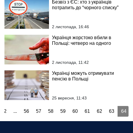
Безвіз з ЄС: хто з українців
потрапить до “чорного списку”
2 листопада, 16:46
Українця жорстоко вбили в
Польщі: четверо на одного
2 листопада, 11:42
Українці можуть отримувати
пенсію в Польщі
25 вересня, 11:43
2
...
56
57
58
59
60
61
62
63
64