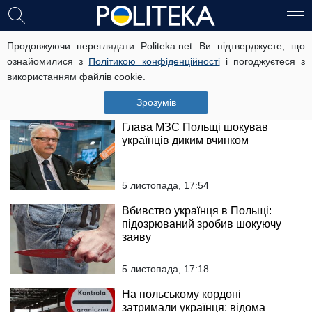
Українські заробітчани в Польщі:
Продовжуючи переглядати Politeka.net Ви підтверджуєте, що
кількість віз різко зміниться
ознайомилися з
Політикою конфіденційності
і погоджуєтеся з
використанням файлів cookie.
6 листопада, 08:07
Зрозумів
Глава МЗС Польщі шокував
українців диким вчинком
5 листопада, 17:54
Вбивство українця в Польщі:
підозрюваний зробив шокуючу
заяву
5 листопада, 17:18
На польському кордоні
затримали українця: відома