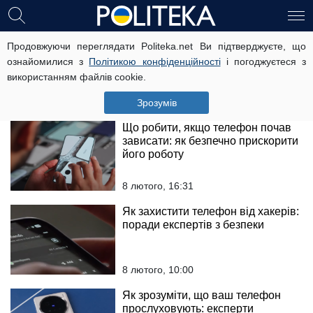
Як знайти вимкнений телефон:
Продовжуючи переглядати Politeka.net Ви підтверджуєте, що
найпростіші та найшвидші
ознайомилися з
Політикою конфіденційності
і погоджуєтеся з
способи
використанням файлів cookie.
8 лютого, 18:00
Зрозумів
Що робити, якщо телефон почав
зависати: як безпечно прискорити
його роботу
8 лютого, 16:31
Як захистити телефон від хакерів:
поради експертів з безпеки
8 лютого, 10:00
Як зрозуміти, що ваш телефон
прослуховують: експерти