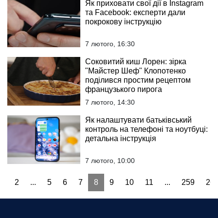
Як приховати свої дії в Instagram
та Facebook: експерти дали
покрокову інструкцію
7 лютого, 16:30
Соковитий киш Лорен: зірка
"Майстер Шеф" Клопотенко
поділився простим рецептом
французького пирога
7 лютого, 14:30
Як налаштувати батьківський
контроль на телефоні та ноутбуці:
детальна інструкція
7 лютого, 10:00
1
2
...
5
6
7
8
9
10
11
...
259
26