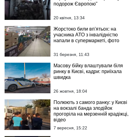
подорож Європою"
20 квітня, 13:34
Жорстоко били вп'ятьох: на
учасника АТО з інвалідністю
напали в супермаркеті, фото
31 березня, 11:43
Масову бійку влаштували біля
ринку в Києві, кадри: приїхала
швидка
26 жовтня, 18:04
Полюють з самого ранку: у Києві
на вокзалі банда злодійок
прогоріла на мерзенній крадіжці,
відео
7 вересня, 15:22