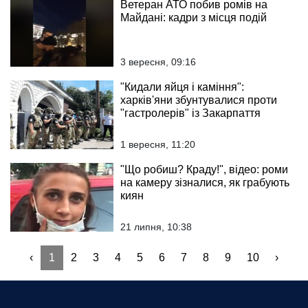
Ветеран АТО побив ромів на
Майдані: кадри з місця подій
3 вересня, 09:16
"Кидали яйця і каміння":
харків'яни збунтувалися проти
"гастролерів" із Закарпаття
1 вересня, 11:20
"Що робиш? Краду!", відео: роми
на камеру зізналися, як грабують
киян
21 липня, 10:38
‹
1
2
3
4
5
6
7
8
9
10
›