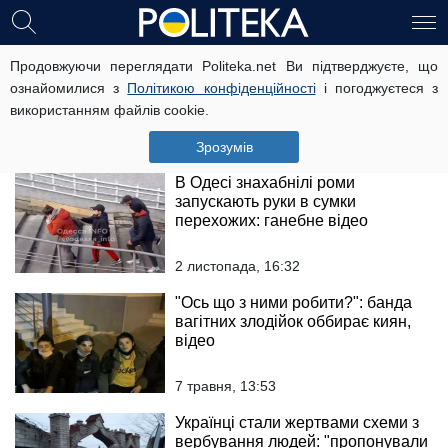
Дівчинці виповнився рік, а її
Продовжуючи переглядати Politeka.net Ви підтверджуєте, що
сестричці - місяць: нещасних
ознайомилися з
Політикою конфіденційності
і погоджуєтеся з
дітей помітили в Дніпрі, прибула
використанням файлів cookie.
поліція
15 грудня, 12:45
Зрозумів
В Одесі знахабнілі роми
запускають руки в сумки
перехожих: ганебне відео
2 листопада, 16:32
"Ось що з ними робити?": банда
вагітних злодійок оббирає киян,
відео
7 травня, 13:53
Українці стали жертвами схеми з
вербування людей: "пропонували