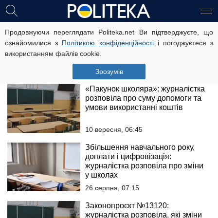
Безкоштовні сніданки для
Продовжуючи переглядати Politeka.net Ви підтверджуєте, що
школярів Житомирської області:
ознайомилися з
Політикою конфіденційності
і погоджуєтеся з
хто може разраховувати на
використанням файлів cookie.
підтримку від держави
сьогодні, 09:20
Зрозумів
«Пакунок школяра»: журналістка
розповіла про суму допомоги та
умови використанні коштів
10 вересня, 06:45
Збільшення навчального року,
доплати і цифровізація:
журналістка розповіла про зміни
у школах
26 серпня, 07:15
Законопроєкт №13120:
журналістка розповіла, які зміни