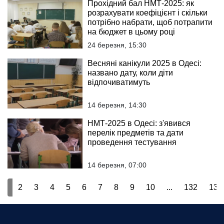
Прохідний бал НМТ-2025: як
розрахувати коефіцієнт і скільки
потрібно набрати, щоб потрапити
на бюджет в цьому році
24 березня, 15:30
Весняні канікули 2025 в Одесі:
названо дату, коли діти
відпочиватимуть
14 березня, 14:30
НМТ-2025 в Одесі: з'явився
перелік предметів та дати
проведення тестування
14 березня, 07:00
1
2
3
4
5
6
7
8
9
10
...
132
133