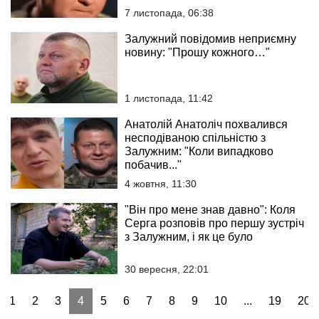
7 листопада, 06:38
Залужний повідомив неприємну
новину: "Прошу кожного…"
1 листопада, 11:42
Анатолій Анатоліч похвалився
несподіваною спільністю з
Залужним: "Коли випадково
побачив..."
4 жовтня, 11:30
"Він про мене знав давно": Коля
Серга розповів про першу зустріч
з Залужним, і як це було
30 вересня, 22:01
1
2
3
4
5
6
7
8
9
10
...
19
20