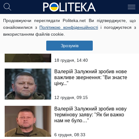
Валерій Залужний
Продовжуючи переглядати Politeka.net Ви підтверджуєте, що
ознайомилися з
Політикою конфіденційності
і погоджуєтеся з
використанням файлів cookie.
Мобілізація в Україні: Залужний
висловився про нинішній призов,
Зрозумів
що генерал пропонує змінити
18 грудня, 14:40
Валерій Залужний зробив нове
важливе звернення: "Ви знаєте
ціну..."
12 грудня, 09:15
Валерій Залужний зробив нову
термінову заяву: "Як би важко
нам не було…"
6 грудня, 08:33