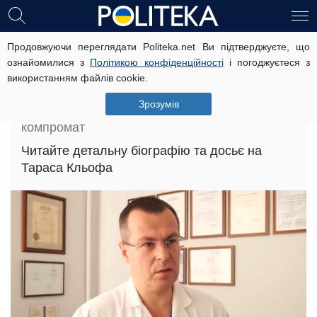
Кльофа Тарас Григорович: досьє,
Продовжуючи переглядати Politeka.net Ви підтверджуєте, що
ознайомилися з
Політикою конфіденційності
і погоджуєтеся з
біографія і компромат
використанням файлів cookie.
Головна
»
Досьє
»
Зрозумів
Кльофа Тарас Григорович: досьє, біографія і
компромат
Читайте детальну біографію та досьє на
Тараса Кльофа