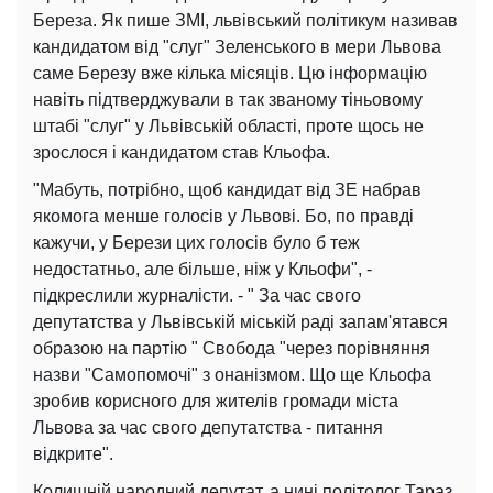
Береза. Як пише ЗМІ, львівський політикум називав
кандидатом від "слуг" Зеленського в мери Львова
саме Березу вже кілька місяців. Цю інформацію
навіть підтверджували в так званому тіньовому
штабі "слуг" у Львівській області, проте щось не
зрослося і кандидатом став Кльофа.
"Мабуть, потрібно, щоб кандидат від ЗЕ набрав
якомога менше голосів у Львові. Бо, по правді
кажучи, у Берези цих голосів було б теж
недостатньо, але більше, ніж у Кльофи", -
підкреслили журналісти. - " За час свого
депутатства у Львівській міській раді запам'ятався
образою на партію " Свобода "через порівняння
назви "Самопомочі" з онанізмом. Що ще Кльофа
зробив корисного для жителів громади міста
Львова за час свого депутатства - питання
відкрите".
Колишній народний депутат, а нині політолог Тараз