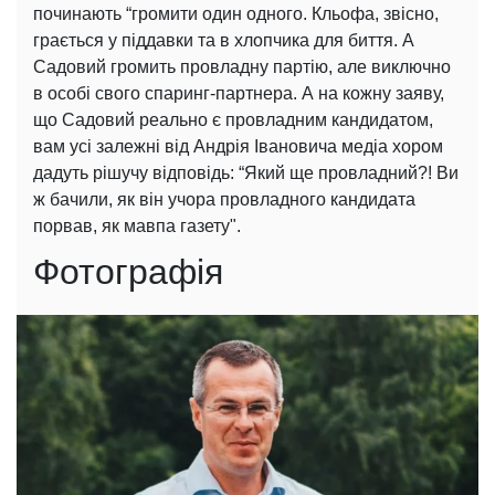
починають “громити один одного. Кльофа, звісно,
грається у піддавки та в хлопчика для биття. А
Садовий громить провладну партію, але виключно
в особі свого спаринг-партнера. А на кожну заяву,
що Садовий реально є провладним кандидатом,
вам усі залежні від Андрія Івановича медіа хором
дадуть рішучу відповідь: “Який ще провладний?! Ви
ж бачили, як він учора провладного кандидата
порвав, як мавпа газету".
Фотографія