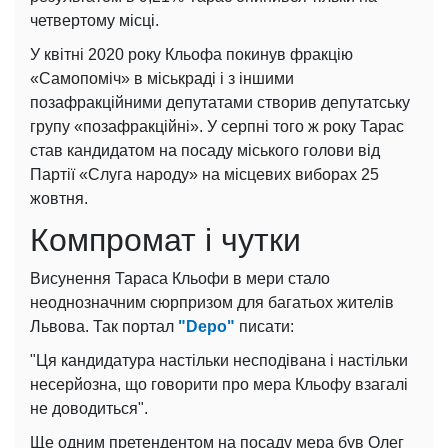
четвертому місці.
У квітні 2020 року Кльофа покинув фракцію
«Самопоміч» в міськраді і з іншими
позафракційними депутатами створив депутатську
групу «позафракційні». У серпні того ж року Тарас
став кандидатом на посаду міського голови від
Партії «Слуга народу» на місцевих виборах 25
жовтня.
Компромат і чутки
Висунення Тараса Кльофи в мери стало
неоднозначним сюрпризом для багатьох жителів
Львова. Так портал
"Depo"
писати:
"Ця кандидатура настільки несподівана і настільки
несерйозна, що говорити про мера Кльофу взагалі
не доводиться".
Ще одним претендентом на посаду мера був Олег