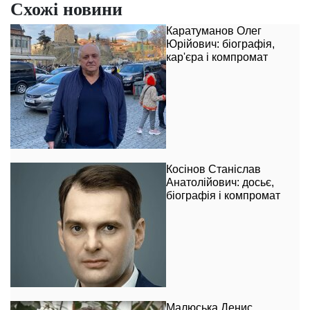
Схожі новини
Каратуманов Олег
Юрійович: біографія,
кар'єра і компромат
Косінов Станіслав
Анатолійович: досьє,
біографія і компромат
Малюська Денис