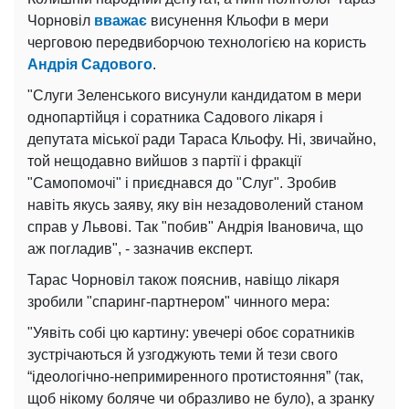
Чорновіл
вважає
висунення Кльофи в мери
черговою передвиборчою технологією на користь
Андрія Садового
.
"Слуги Зеленського висунули кандидатом в мери
однопартійця і соратника Садового лікаря і
депутата міської ради Тараса Кльофу. Ні, звичайно,
той нещодавно вийшов з партії і фракції
"Самопомочі" і приєднався до "Слуг". Зробив
навіть якусь заяву, яку він незадоволений станом
справ у Львові. Так "побив" Андрія Івановича, що
аж погладив", - зазначив експерт.
Тарас Чорновіл також пояснив, навіщо лікаря
зробили "спаринг-партнером" чинного мера:
"Уявіть собі цю картину: увечері обоє соратників
зустрічаються й узгоджують теми й тези свого
“ідеологічно-непримиренного протистояння” (так,
щоб нікому боляче чи образливо не було), а зранку