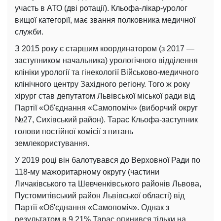
участь в АТО (дві ротації). Кльофа-лікар-уролог
вищої категорії, має звання полковника медичної
служби.
З 2015 року є старшим координатором (з 2017 —
заступником начальника) урологічного відділення
клініки урології та гінекології Військово-медичного
клінічного центру Західного регіону. Того ж року
хірург став депутатом Львівської міської ради від
Партії «Об'єднання «Самопоміч» (виборчий округ
№27, Сихівський район). Тарас Кльофа-заступник
голови постійної комісії з питань
землекористування.
У 2019 році він балотувався до Верховної Ради по
118-му мажоритарному округу (частини
Личаківського та Шевченківського районів Львова,
Пустомитівський район Львівської області) від
Партії «Об'єднання «Самопоміч». Однак з
результатом в 9,21% Тарас опинився тільки на