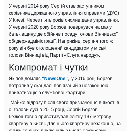
У червні 2014 року Сергій став заступником
керівника державного управління справами (ДУС)
У Києві. Через п'ять років очолив дане управління.
У червні 2020 року Борзов повернувся на малу
батьківщину, де обійняв посаду голови Вінницької
облдержадміністрації. Наприкінці серпня того ж
року він був оголошений кандидатом у міські
голови Вінниці від Партії «Слуга народу».
Компромат і чутки
Як повідомляє
"NewsOne"
,
у 2016 році Борзов
потрапив у скандал, пов'язаний з незаконною
приватизацією службової квартири.
"Майже відразу після свого призначення в якості в.
о. голови дусі в 2015 році, Сергій Борзов
безкоштовно приватизував елітну 187-метрову
квартиру в Києві. Для цього квартиру незаконно, на
думку слідчих, виключили з числа службових.