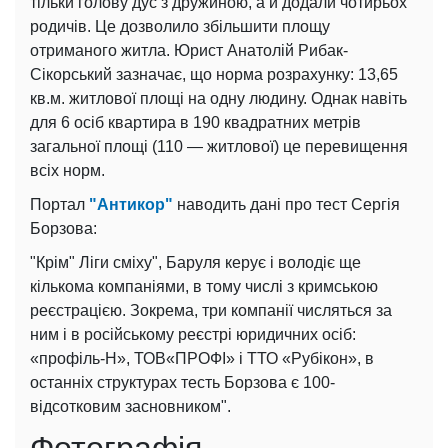
тільки голову дус з дружиною, а й додали чотирьох
родичів. Це дозволило збільшити площу
отриманого житла. Юрист Анатолій Рибак-
Сікорський зазначає, що норма розрахунку: 13,65
кв.м. житлової площі на одну людину. Однак навіть
для 6 осіб квартира в 190 квадратних метрів
загальної площі (110
—
житлової) це перевищення
всіх норм.
Портал
"Антикор"
наводить дані про тест Сергія
Борзова:
"Крім" Ліги сміху", Баруля керує і володіє ще
кількома компаніями, в тому числі з кримською
реєстрацією. Зокрема, три компанії числяться за
ним і в російському реєстрі юридичних осіб:
«профіль-Н», ТОВ«ПРОФІ» і ТТО «Рубікон», в
останніх структурах тесть Борзова є 100-
відсотковим засновником".
Фотографія