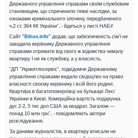
Державного управління справами своїм службовим
становищем, що спричинило тяжкі наслідки, за
ознаками кримінального злочину, передбаченого
ч.2 ст. 364 КК України", - йдеться у листі НАБУ.
Сайт
"Bihus.info"
додав, що забезпеченість сім'ї не
завадила керівнику Державного управління
справами отримати від свого ж відомства чималу
квартиру. І не як службову, а у власність.
"ДП "Укржитлосервіс", підвідомче Державному
управлінню справами видало свідоцтво на право
власності своєму керівнику і всій його родині.
Квартира в багатоповерхівці на бульварі Лесі
Українки в Києві. Комерційна вартість подарунка
дус 2-2, 5 тис дол США за квадрат. Загалом
—
понад 10 млн грн", - повідомляють автори
розслідування.
За даними журналістів, в квартиру вписали не