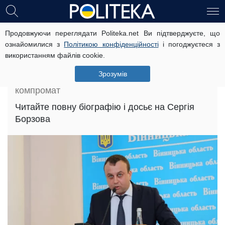
Борзов Сергій Сергійович: досьє,
Продовжуючи переглядати Politeka.net Ви підтверджуєте, що
ознайомилися з
Політикою конфіденційності
і погоджуєтеся з
біографія і компромат
використанням файлів cookie.
Головна
»
Досьє
»
Зрозумів
Борзов Сергій Сергійович: досьє, біографія і
компромат
Читайте повну біографію і досьє на Сергія
Борзова