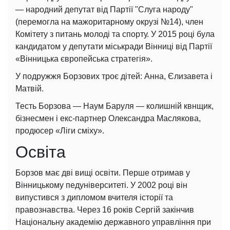
—
народний депутат від Партії "Слуга народу"
(перемогла на мажоритарному окрузі №14), член
Комітету з питань молоді та спорту. У 2015 році була
кандидатом у депутати міськради Вінниці від Партії
«Вінницька європейська стратегія».
У подружжя Борзових троє дітей: Анна, Єлизавета і
Матвій.
Тесть Борзова
—
Наум Баруля
—
колишній квнщик,
бізнесмен і екс-партнер Олександра Маслякова,
продюсер «Ліги сміху».
Освіта
Борзов має дві вищі освіти. Перше отримав у
Вінницькому педуніверситеті. У 2002 році він
випустився з дипломом вчителя історії та
правознавства. Через 16 років Сергій закінчив
Національну академію державного управління при