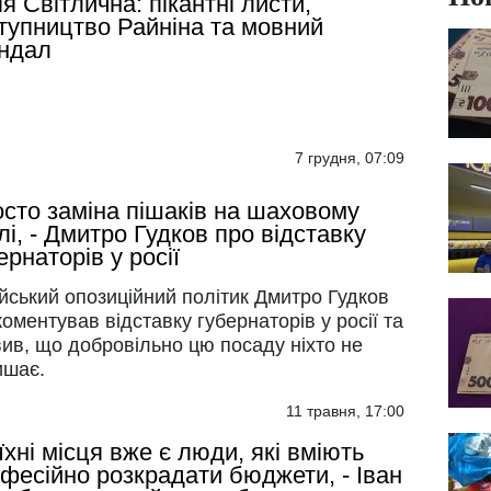
я Світлична: пікантні листи,
тупництво Райніна та мовний
ндал
7 грудня, 07:09
сто заміна пішаків на шаховому
лі, - Дмитро Гудков про відставку
ернаторів у росії
йський опозиційний політик Дмитро Гудков
оментував відставку губернаторів у росії та
ив, що добровільно цю посаду ніхто не
ишає.
11 травня, 17:00
їхні місця вже є люди, які вміють
фесійно розкрадати бюджети, - Іван