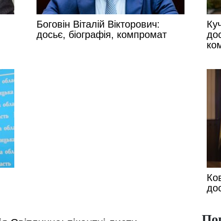
Боговін Віталій Вікторович:
Ку
досьє, біографія, компромат
дос
ко
Ко
до
По