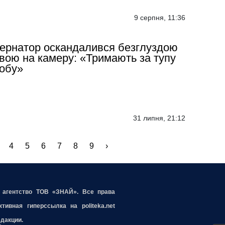
9 серпня, 11:36
ернатор оскандалився безглуздою
вою на камеру: «Тримають за тупу
обу»
31 липня, 21:12
4
5
6
7
8
9
›
е агентство ТОВ «ЗНАЙ». Все права
ивная гиперссылка на politeka.net
едакции.