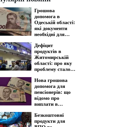
Грошова
допомога в
Одеській області:
які документи
необхідні для
швидкого
Дефіцит
отримання
продуктів в
Житомирській
області: про яку
проблему стало
відомо
Нова грошова
допомога для
пенсіонерів: що
відомо про
виплати в
Харківській
Безкоштовні
області
продукти для
ВПО та