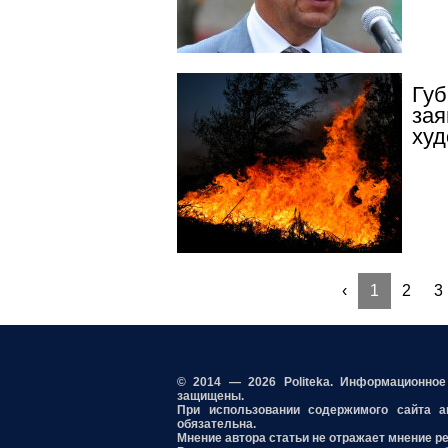
Губ
зая
худ
‹
1
2
3
© 2014 — 2026 Politeka. Информационно
защищены.
При использовании содержимого сайта акт
обязательна.
Мнение автора статьи не отражает мнение р