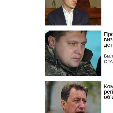
Про
виз
дет
Был
ОГА
Ком
рег
об’