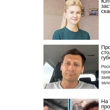
Юлі
зас
ска
Про
сто
губ
Росі
прок
заяв
зал
На 
про