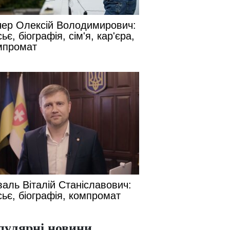
чер Олексій Володимирович:
ьє, біографія, сім'я, кар'єра,
мпромат
валь Віталій Станіславович:
сьє, біографія, компромат
пулярні новини