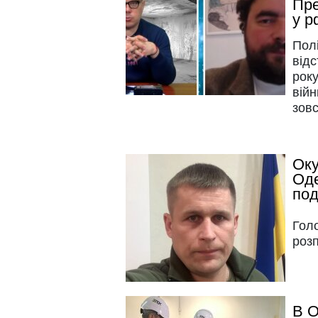
Пре
у р
Пол
від
року
війн
зовс
Оку
Оде
под
Гол
розп
В О