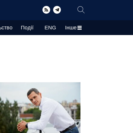
ьство
Події
ENG
Інше