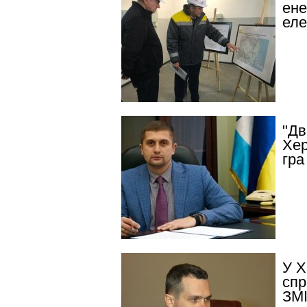
ене
еле
"Дв
Хер
гра
У Х
спр
ЗМ