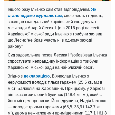
Іншого разу Ільєнко сам став відповідачем.
Як
стало відомо журналістам,
свою честь і гідність,
захищав скандальний харківський екс-депутат
міськради Андрій Лесик. Ще в 2016 році на сесії
Харківської міської ради Ільєнко з трибуни заявив,
що Лесик “не брав участь ні в одному заході
району”.
Суд задовольнив позов Лесика і “зобов'язав Ільєнка
спростувати неправдиву інформацію з трибуни
Харківської міської ради на найближчій сесії”.
Згідно з
декларацією
, В'ячеслав Ільєнко з
нерухомості володіє тільки гаражем (25.5 кв. м.) в
місті Балаклія на Харківщині. При цьому, у Харкові
він вказав житловий будинок (148.4 кв. м.), який є
його місцем прописки. Його дружина, Надія Іллєнко
— володіє трьома гаражами (65,5, 33,9 і 142,7 кв.
м.), двома нежитловими приміщеннями (117,1 і 61,8