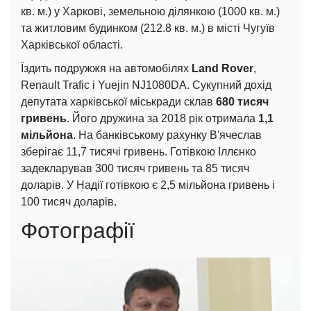
кв. м.) у Харкові, земельною ділянкою (1000 кв. м.)
та житловим будинком (212.8 кв. м.) в місті Чугуїв
Харківської області.
Їздить подружжя на автомобілях
Land Rover
,
Renault Trafic і Yuejin NJ1080DA. Сукупний дохід
депутата харківської міськради склав
680 тисяч
гривень
. Його дружина за 2018 рік отримала
1,1
мільйона
. На банківському рахунку В'ячеслав
зберігає 11,7 тисячі гривень. Готівкою Іллєнко
задекларував 300 тисяч гривень та 85 тисяч
доларів. У Надії готівкою є 2,5 мільйона гривень і
100 тисяч доларів.
Фотографії