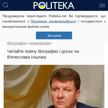
Ільєнко В'ячеслав Михайлович: досьє,
Продовжуючи переглядати Politeka.net Ви підтверджуєте, що
ознайомилися з
Політикою конфіденційності
і погоджуєтеся з
біографія і компромат
використанням файлів cookie.
Головна
»
Досьє
»
Зрозумів
Ільєнко В'ячеслав Михайлович: досьє,
біографія і компромат
Читайте повну біографію і досьє на
В'ячеслава Ільєнка