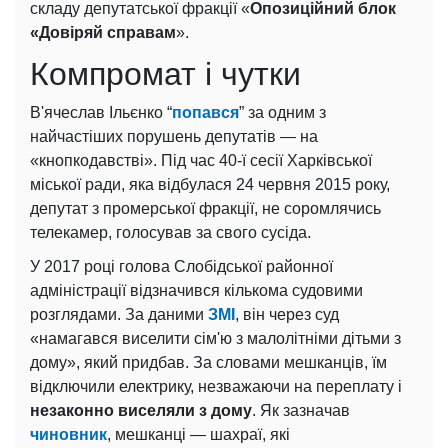
складу депутатської фракції «
Опозиційний блок
«Довіряй справам
».
Компромат і чутки
В'ячеслав Ільєнко “
попався
” за одним з
найчастіших порушень депутатів — на
«кнопкодавстві». Під час 40-ї сесії Харківської
міської ради, яка відбулася 24 червня 2015 року,
депутат з промерської фракції, не соромлячись
телекамер, голосував за свого сусіда.
У 2017 році голова Слобідської районної
адміністрації відзначився кількома судовими
розглядами. За даними
ЗМІ
, він через суд
«намагався виселити сім'ю з малолітніми дітьми з
дому», який придбав. За словами мешканців, їм
відключили електрику, незважаючи на переплату і
незаконно виселяли з дому
. Як зазначав
чиновник
, мешканці — шахраї, які