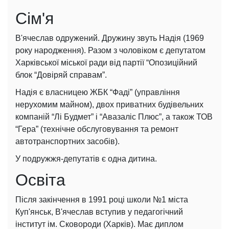
Сім'я
В'ячеслав одружений. Дружину звуть Надія (1969
року народження). Разом з чоловіком є депутатом
Харківської міської ради від партії “Опозиційний
блок “Довіряй справам”.
Надія є власницею ЖБК “Фаді” (управління
нерухомим майном), двох приватних будівельних
компаній “Лі Будмет” і “Авазаліс Плюс”, а також ТОВ
“Гера” (технічне обслуговування та ремонт
автотранспортних засобів).
У подружжя-депутатів є одна дитина.
Освіта
Після закінчення в 1991 році школи №1 міста
Куп'янськ, В'ячеслав вступив у педагогічний
інститут ім. Сковороди (Харків). Має диплом