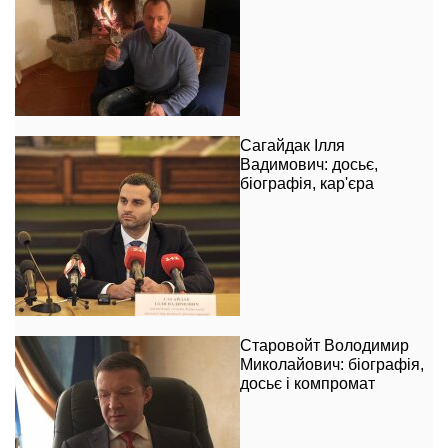
Сагайдак Ілля
Вадимович: досьє,
біографія, кар'єра
Старовойт Володимир
Миколайович: біографія,
досьє і компромат