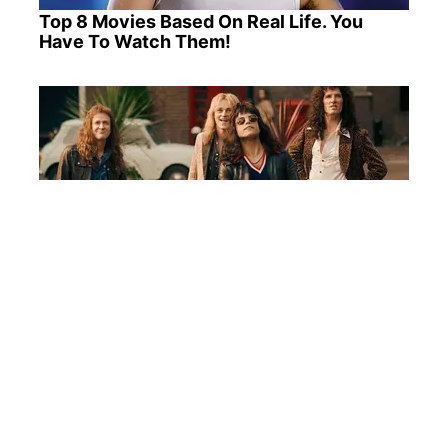
Top 8 Movies Based On Real Life. You
Have To Watch Them!
I Bet You Didn't Know It Was Really
Happening?