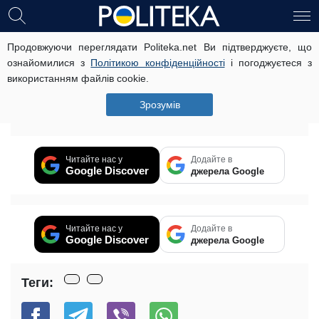
Продовжуючи переглядати Politeka.net Ви підтверджуєте, що
Киевский «конверт» вывел «в тень»
ознайомилися з
Політикою конфіденційності
і погоджуєтеся з
400 миллионов гривен (фото)
використанням файлів cookie.
2 липня, 16:25
Читать на русском
Зрозумів
Вибачте цей текст доступний тільки в “російська”.
Читайте нас у
Додайте в
Google Discover
джерела Google
Читайте нас у
Додайте в
Google Discover
джерела Google
Теги: