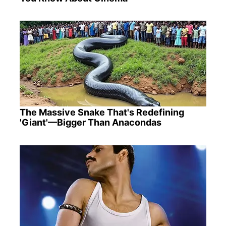
The Massive Snake That's Redefining
'Giant'—Bigger Than Anacondas