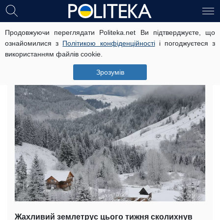
Продовжуючи переглядати Politeka.net Ви підтверджуєте, що
Землетрус схолихнув Карпати:
ознайомилися з
Політикою конфіденційності
і погоджуєтеся з
стихія атакувала кілька країн
використанням файлів cookie.
3 лютого, 13:12
Читать на русском
Зрозумів
Жахливий землетрус цього тижня сколихнув