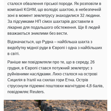
сталося обвалення гірської породи. Як розповіли в
компанії KGHM, що володіє шахтою, в небезпечній
зоні в момент землетрусу знаходилися 32 людини.
За підсумками НП сімох шахтарів доставили в
лікарню для подальшого обстеження. Ще 8 людей
вважаються зниклими без вести.
Відзначається, що Рудна – найбільша шахта з
видобутку мідної руди в Європі і одна з найбільших
в світі.
Раніше ми повідомляли про те, що в середу, 26
грудня, в Європі стався потужний землетрус з
руйнівними наслідками. Лихо сталося на острові
Сицилія в Італії на схилах гори Етна. Острів
струсонули підземні поштовхи магнітудою 4,8 балів,
повідомляє Reuters.