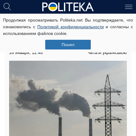
Продолжая просматривать Politeka.net Вы подтверждаете, что
ТЭС государственного
ознакомились с
Политикой конфиденциальности
и согласны с
"Центрэнерго" переведут на
использованием файлов cookie.
газомазутные блоки из-за
отсутствия угля на складах
Понял
16 января, 12:48
Читати українською