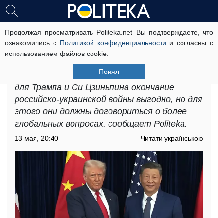
Продолжая просматривать Politeka.net Вы подтверждаете, что
«Вопрос нашей войны будет одним
ознакомились с
Политикой конфиденциальности
и согласны с
из»: эксперт оценил, добьются ли
использованием файлов cookie.
Си и Трамп мира в Украине
Понял
Политолог Руслан Бизяев объяснил, что
для Трампа и Си Цзиньпина окончание
российско-украинской войны выгодно, но для
этого они должны договориться о более
глобальных вопросах, сообщает Politeka.
13 мая, 20:40
Читати українською