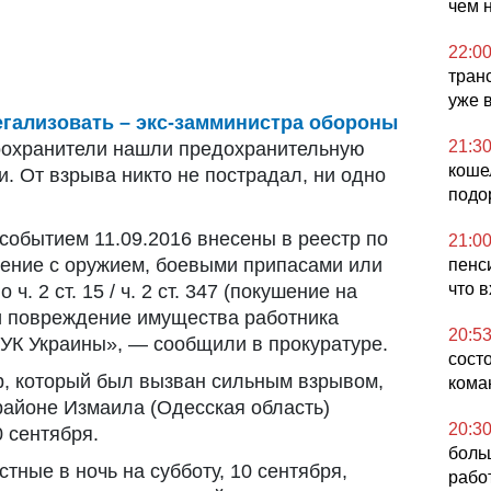
чем 
22:0
тран
уже 
гализовать – экс-замминистра обороны
21:3
оохранители нашли предохранительную
коше
и. От взрыва никто не пострадал, ни одно
подо
обытием 11.09.2016 внесены в реестр по
21:0
ащение с оружием, боевыми припасами или
пенс
что 
. 2 ст. 15 / ч. 2 ст. 347 (покушение на
 повреждение имущества работника
20:5
 УК Украины», — сообщили в прокуратуре.
сост
, который был вызван сильным взрывом,
кома
айоне Измаила (Одесская область)
20:3
0 сентября.
боль
стные в ночь на субботу, 10 сентября,
рабо