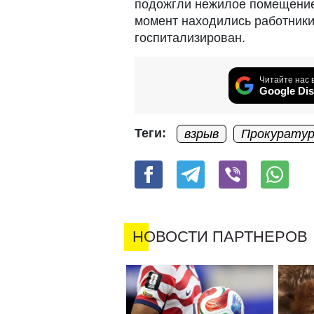
подожгли нежилое помещение 
момент находились работники
госпитализирован.
Читайте нас 
Google Dis
Теги:
взрыв
Прокурату