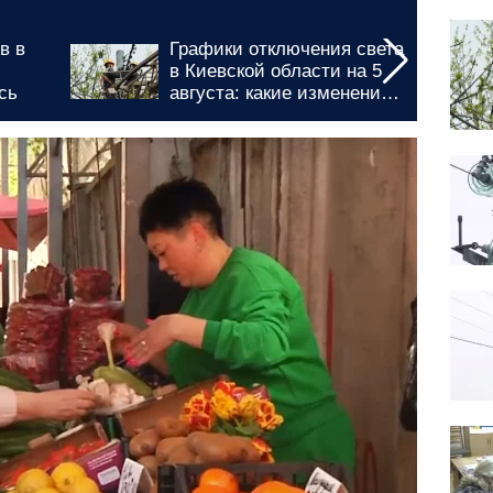
вета
Николаевскую область
 5
призвали подготовиться:
ния
графики отключения света
кам
на 5 и 6 августа введены
на долгие часы