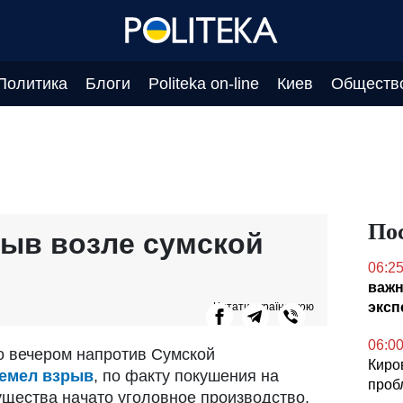
Политика
Блоги
Politeka on-line
Киев
Обществ
По
ыв возле сумской
06:2
важн
эксп
Читати українською
06:0
но вечером напротив Сумской
Киро
емел взрыв
, по факту покушения на
проб
щества начато уголовное производство.