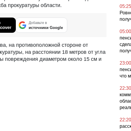
ба прокуратуры области.
05:2
Ровн
полу
в
Добавьте в
cover
источники Google
05:0
пенс
сдел
ва, на противоположной стороне от
полу
уратуры, на расстоянии 18 метров от угла
ы повреждения диаметром около 15 см и
23:0
пенс
что 
22:3
комм
обла
реал
22:2
расс