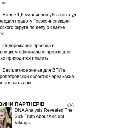
сти
6
Более 1,6 миллионов убытков: суд
вердил правоту Госэкоинспекции
сского округа по делу о свалке
ок
0
Подорожание проезда в
ьницком официально произошло:
ько приходится платить
0
Бесплатное жилье для ВПЛ в
ропетровской области: через какие
рсы искать дом
ВИНИ ПАРТНЕРІВ
DNA Analysis Revealed The
Sick Truth About Ancient
Vikings