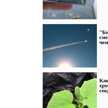
"Би
сме
чем
Как
хру
сек