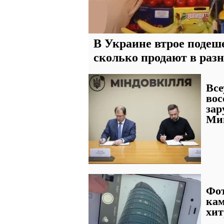
В Украине втрое подеше
сколько продают в раз
Все
вос
зар
Ми
Фот
кам
хит