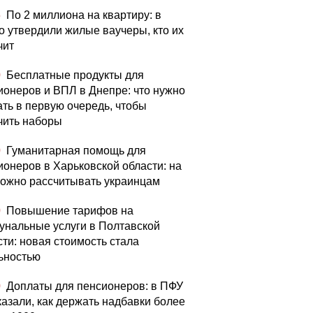
5
По 2 миллиона на квартиру: в
о утвердили жилые ваучеры, кто их
чит
0
Бесплатные продукты для
ионеров и ВПЛ в Днепре: что нужно
ать в первую очередь, чтобы
чить наборы
0
Гуманитарная помощь для
ионеров в Харьковской области: на
можно рассчитывать украинцам
0
Повышение тарифов на
унальные услуги в Полтавской
сти: новая стоимость стала
ьностью
0
Доплаты для пенсионеров: в ПФУ
казали, как держать надбавки более