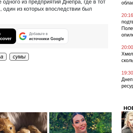
одного из предприятий Днепра, где в тот
обла
, один из которых впоследствии был
20:1
подт
Поле
в
Добавьте в
опил
cover
источники Google
20:0
Хмел
ра
сумы
скол
19:3
Днеп
ресу
НО