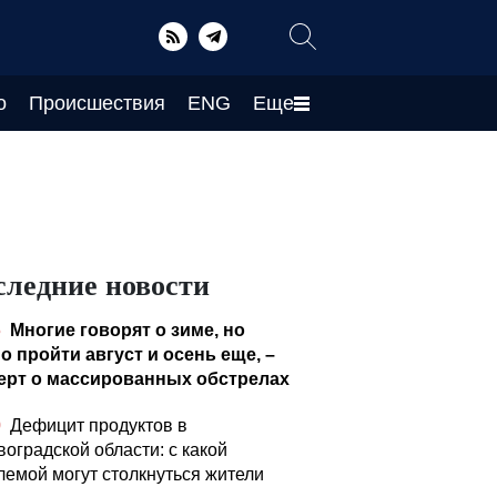
о
Происшествия
ENG
Еще
следние новости
5
Многие говорят о зиме, но
о пройти август и осень еще, –
ерт о массированных обстрелах
0
Дефицит продуктов в
воградской области: с какой
лемой могут столкнуться жители