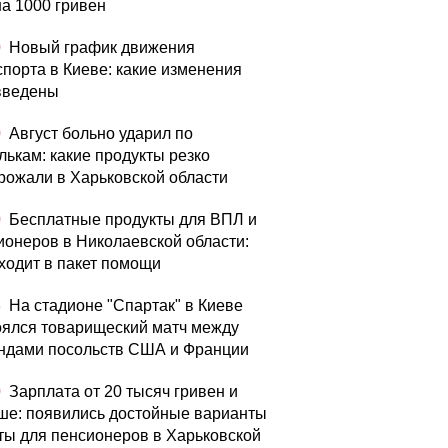
на 1000 гривен
0
Новый график движения
спорта в Киеве: какие изменения
введены
0
Август больно ударил по
лькам: какие продукты резко
рожали в Харьковской области
0
Бесплатные продукты для ВПЛ и
ионеров в Николаевской области:
входит в пакет помощи
3
На стадионе "Спартак" в Киеве
оялся товарищеский матч между
ндами посольств США и Франции
0
Зарплата от 20 тысяч гривен и
ше: появились достойные варианты
ты для пенсионеров в Харьковской