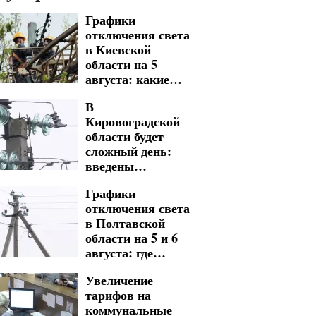
Графики
В Кировоградской области
Новая д
отключения света
будет сложный день:
доступна
в Киевской
введены многочасовые
Днепропе
области на 5
графики отключения света
области:
августа: какие
на 5 и 6 августа
критерии
изменения
выплат
В
подготовили по
Кировоградской
десяткам адресов
области будет
сложный день:
введены
многочасовые
Графики
графики
отключения света
отключения света
в Полтавской
на 5 и 6 августа
области на 5 и 6
августа: где
выключения
Увеличение
будут длиться
тарифов на
много часов
коммунальные
подряд