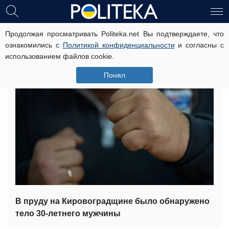
Продолжая просматривать Politeka.net Вы подтверждаете, что
Оставили умирать: двое забили
ознакомились с
Политикой конфиденциальности
и согласны с
АТОшника (фото)
использованием файлов cookie.
15 августа, 00:58
Читати українською
Понял
В пруду на Кировоградщине было обнаружено
тело 30-летнего мужчины