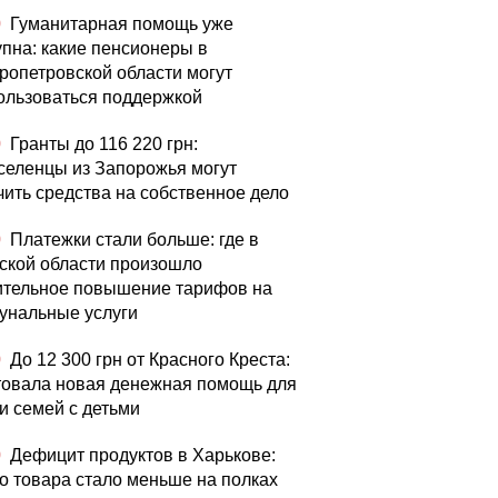
0
Гуманитарная помощь уже
упна: какие пенсионеры в
ропетровской области могут
ользоваться поддержкой
0
Гранты до 116 220 грн:
селенцы из Запорожья могут
чить средства на собственное дело
0
Платежки стали больше: где в
ской области произошло
ительное повышение тарифов на
унальные услуги
0
До 12 300 грн от Красного Креста:
товала новая денежная помощь для
и семей с детьми
0
Дефицит продуктов в Харькове:
го товара стало меньше на полках