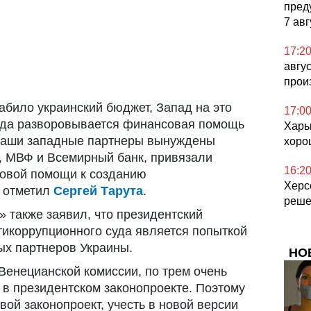
пред
7 авг
17:2
авгу
прои
абило украинский бюджет, Запад на это
17:0
огда разворовывается финансовая помощь
Харьк
наши западные партнеры вынуждены
хоро
и, МВФ и Всемирный банк, привязали
16:2
овой помощи к созданию
Херс
— отметил
Сергей Тарута
.
реше
также заявил, что президентский
тикоррупционного суда является попыткой
ых партнеров Украины.
НО
Венецианской комиссии, по трем очень
 в президентском законопроекте. Поэтому
ой законопроект, учесть в новой версии