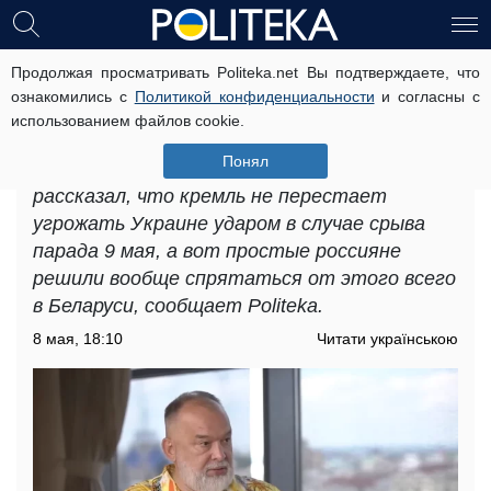
Продолжая просматривать Politeka.net Вы подтверждаете, что
«Пора валить в Беларусь»: эксперт
ознакомились с
Политикой конфиденциальности
и согласны с
рассказал, куда россияне бегут
использованием файлов cookie.
прятаться от украинских атак
Понял
Политтехнолог Михаил Шейтельман
рассказал, что кремль не перестает
угрожать Украине ударом в случае срыва
парада 9 мая, а вот простые россияне
решили вообще спрятаться от этого всего
в Беларуси, сообщает Politeka.
8 мая, 18:10
Читати українською