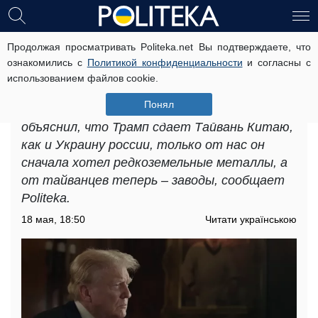
Продолжая просматривать Politeka.net Вы подтверждаете, что
Сначала Украина, теперь Тайвань:
ознакомились с
Политикой конфиденциальности
и согласны с
эксперт рассказал, в чем суть
использованием файлов cookie.
мирных планов Трампа
Понял
Политтехнолог Михаил Шейтельман
объяснил, что Трамп сдает Тайвань Китаю,
как и Украину россии, только от нас он
сначала хотел редкоземельные металлы, а
от тайванцев теперь – заводы, сообщает
Politeka.
18 мая, 18:50
Читати українською