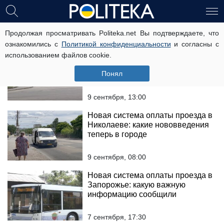
проїзд
Продолжая просматривать Politeka.net Вы подтверждаете, что
ознакомились с
Политикой конфиденциальности
и согласны с
использованием файлов cookie.
Новая система оплаты проезда в
Сумской области: о каких важных
Понял
изменениях сообщили
9 сентября, 13:00
Новая система оплаты проезда в
Николаеве: какие нововведения
теперь в городе
9 сентября, 08:00
Новая система оплаты проезда в
Запорожье: какую важную
информацию сообщили
7 сентября, 17:30