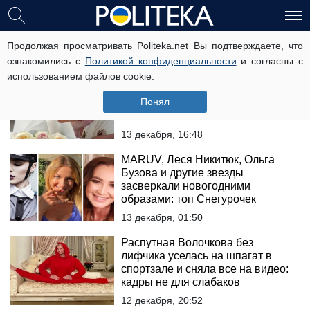
Анастасия Волочкова
Продолжая просматривать Politeka.net Вы подтверждаете, что
ознакомились с
Политикой конфиденциальности
и согласны с
использованием файлов cookie.
Хвастливая Волочкова
показалась без лифчика возле
Понял
новогодней елки: "У нас дома
большая..."
13 декабря, 16:48
MARUV, Леся Никитюк, Ольга
Бузова и другие звезды
засверкали новогодними
образами: топ Снегурочек
13 декабря, 01:50
Распутная Волочкова без
лифчика уселась на шпагат в
спортзале и сняла все на видео:
кадры не для слабаков
12 декабря, 20:52