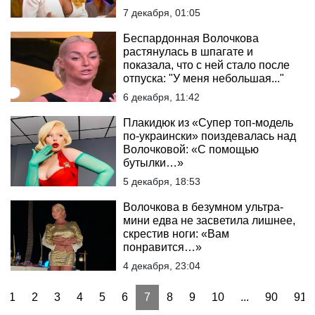
7 декабря, 01:05
Беспардонная Волочкова
растянулась в шпагате и
показала, что с ней стало после
отпуска: "У меня небольшая..."
6 декабря, 11:42
Плакидюк из «Супер топ-модель
по-украински» поиздевалась над
Волочковой: «С помощью
бутылки…»
5 декабря, 18:53
Волочкова в безумном ультра-
мини едва не засветила лишнее,
скрестив ноги: «Вам
понравится…»
4 декабря, 23:04
1
2
3
4
5
6
7
8
9
10
...
90
91