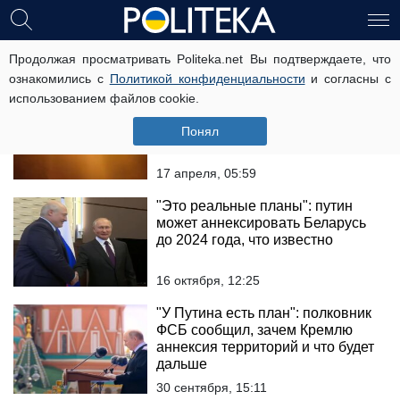
аннексия
Продолжая просматривать Politeka.net Вы подтверждаете, что
ознакомились с
Политикой конфиденциальности
и согласны с
использованием файлов cookie.
Мощные взрывы в Крыму, небо
стало красным от пожара:
Понял
"Хорошо попали"
17 апреля, 05:59
"Это реальные планы": путин
может аннексировать Беларусь
до 2024 года, что известно
16 октября, 12:25
"У Путина есть план": полковник
ФСБ сообщил, зачем Кремлю
аннексия территорий и что будет
дальше
30 сентября, 15:11