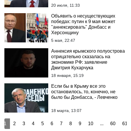
20 июля, 11:33
Объявить о несуществующих
победах: путин к 9 мая может
"аннексировать" Донбасс и
Херсонщину
5 мая, 22:47
Аннексия крымского полуострова
отрицательно сказалась на
экономике РФ: заявление
Дмитрия Кухарчука
18 января, 15:19
Если бы в Крыму все это
остановилось, то, конечно, не
было бы Донбасса, - Левченко
18 марта, 13:07
1
2
3
4
5
6
7
8
9
10
...
60
61