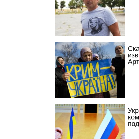
Ска
изв
Ар
Укр
ком
под