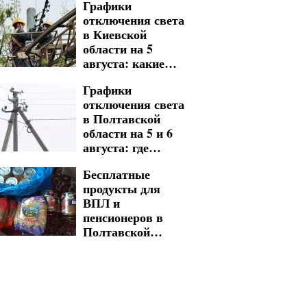
Графики
окажут поддержку
отключения света
в Киевской
области на 5
августа: какие
изменения
Графики
подготовили по
отключения света
десяткам адресов
в Полтавской
области на 5 и 6
августа: где
выключения
Бесплатные
будут длиться
продукты для
много часов
ВПЛ и
подряд
пенсионеров в
Полтавской
области: как
получить
желаемую
помощь