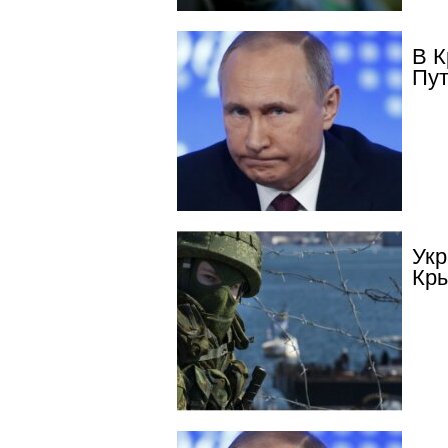
В К
Пут
Укр
Кры