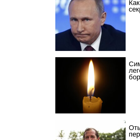
Как
сек
Сим
лег
бор
Оты
пер