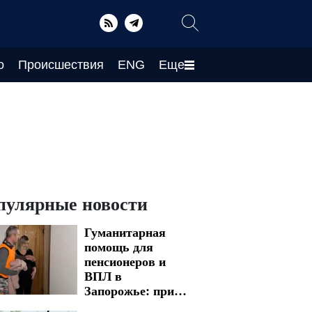
о
Происшествия
ENG
Еще
пулярные новости
Гуманитарная
помощь для
пенсионеров и
ВПЛ в
Запорожье: при
каких условиях