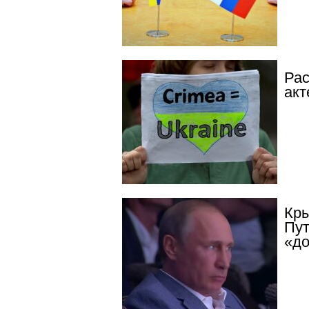
Рас
акт
Кры
Пут
«д