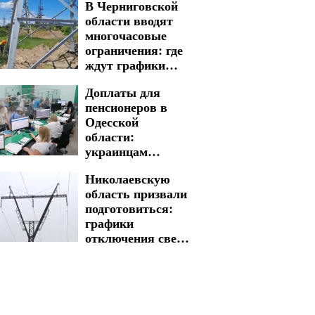
В Черниговской
предупредили, где
области вводят
будут длительные
многочасовые
ограничения
ограничения: где
ждут графики
отключения света
Доплаты для
на 6 и 7 августа
пенсионеров в
Одесской
области:
украинцам
рассказали, какие
Николаевскую
суммы есть
область призвали
возможность
подготовиться:
получить
графики
отключения света
на 5 и 6 августа
введены на
долгие часы