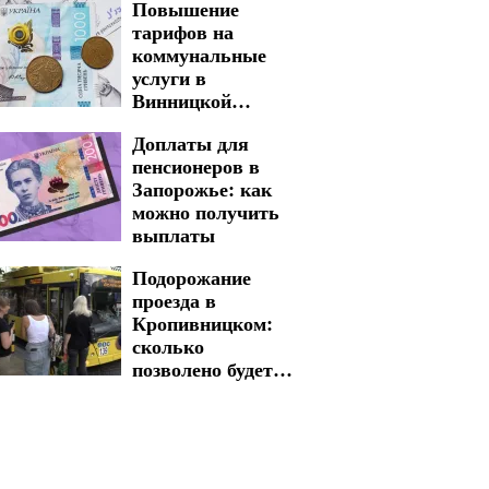
Повышение
отключения света
тарифов на
в Кировоградской
коммунальные
области на 7
услуги в
августа
Винницкой
области: цены
Доплаты для
могут взлететь
пенсионеров в
почти в два раза
Запорожье: как
можно получить
выплаты
Подорожание
проезда в
Кропивницком:
сколько
позволено будет
платить
льготникам