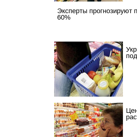
Эксперты прогнозируют п
60%
Укр
под
Цен
рас