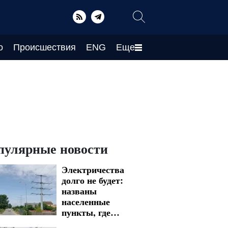
о
Происшествия
ENG
Еще
пулярные новости
Электричества
долго не будет:
названы
населенные
пункты, где
вводят графики