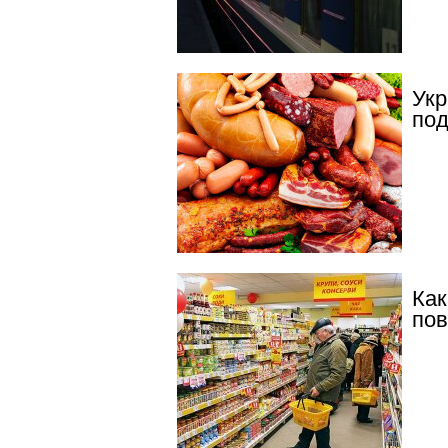
Укр
под
Как
по