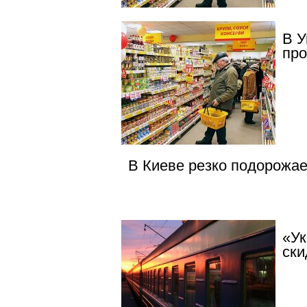
В У
пр
В Киеве резко подорожае
«Ук
ски