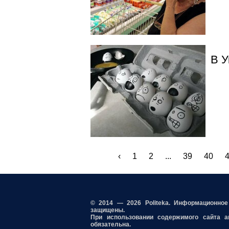
В У
‹
1
2
...
39
40
© 2014 — 2026 Politeka. Информационно
защищены.
При использовании содержимого сайта акт
обязательна.